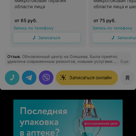
Микротоковая терапия
Микротоковая тер
области лица
области лица и ше
от 65 руб.
от 75 руб.
Запись по телефону
Запись по телефону
Записаться
Записать
Отзыв
.
Обновленный центр на Олешева. Была приятно
удивлена современным ремонтов, новыми услугами.
Еще
Вы мой центр, однозначно!
Записаться онлайн