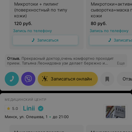
Микротоки + пилинг
Микротоки+активн
(поверхностный по типу
сыворотка+маска 
кожи)
кожи
120 руб.
80 руб.
Запись по телефону
Запись по телефону
Записаться
Записать
Отзыв
.
Прекрасный доктор,очень комфортно проходит
прием. Татьяна Леонидовна узи делает бережно и
Еще
аккуратно, отвечает на волнующие вопросы,очень
тактична,профессионал своего дела.
Записаться онлайн
Отз
МЕДИЦИНСКИЙ ЦЕНТР
Linii
5.0
Минск, ул. Олешева, 1
до 21:00