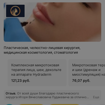
Пластическая, челюстно-лицевая хирургия,
медицинская косметология, стоматология
Комплексная микротоковая
Микротоковая тер
терапия лица, шеи, декольте
и шеи (дренаж и
на аппарате Hydraderm
миостимуляция) на
Hydraderm
121,23 руб.
76,07 руб.
Отзыв
.
От всей души благодарю пластического
хирурга Игоря Вячеславовича Пудакевича за отлично
Еще
проведенную операцию благодаря его золотым рукам.
Делала блефаропластикиу верхнего века. Все прошло