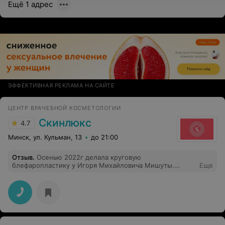
Ещё 1 адрес
ЭФФЕКТИВНАЯ РЕКЛАМА НА САЙТЕ
ЦЕНТР ВРАЧЕБНОЙ КОСМЕТОЛОГИИ
Скинлюкс
4.7
Минск, ул. Кульман, 13
до 21:00
Отзыв
.
Осенью 2022г делала круговую
блефаропластику у Игоря Михайловича Мишуты.
Еще
Очень доброжелательная и приятная команда
профессионалов, отдельных теплых слов заслуживает
анастезиолог Тамара Николаевна - волшебным
образом несколькими словами снимает волнение и
страх! Я была настроена оптимистично! Операция
прошла хорошо, НО…. Что было со мной в период
реабилитации - это АД!!! И я не о синяках и отеках, к