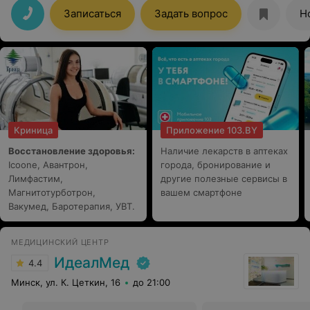
замечательно. Операция проходила под седацией.
Записаться
Задать вопрос
Н
Реабилитация прошла быстро, швы сделаны тонко,
аккуратно, рубцы почти не видны. Окружающие даже и
не замечают, что была проведена операция. Теперь
мне приятно смотреть на себя в зеркало - это верный
признак хорошего настроения. Игорь Вячеславович от
Бога! Благодарю Вас за хорошо выполненную
операцию. Прошло уже больше месяца после
операции и с каждым днём результат все лучше. Всем
советую обращаться к Игорю Вячеславовичу, если
хотите стать моложе на 10 лет!
Криница
Приложение 103.BY
Восстановление здоровья:
Наличие лекарств в аптеках
Icoone, Авантрон,
города, бронирование и
Лимфастим,
другие полезные сервисы в
Магнитотурботрон,
вашем смартфоне
Вакумед, Баротерапия, УВТ.
МЕДИЦИНСКИЙ ЦЕНТР
ИдеалМед
4.4
Минск, ул. К. Цеткин, 16
до 21:00