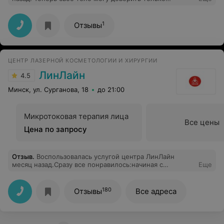
Наталье, а лицо - Ольге. Приятная атмосфера,
индивидуальный подход, профессиональные
сотрудники. Особенно радуют цены) Спасибо за вашу
1
Отзывы
работу ❤️! Салон однозначно рекомендую!
ЦЕНТР ЛАЗЕРНОЙ КОСМЕТОЛОГИИ И ХИРУРГИИ
ЛинЛайн
4.5
Минск, ул. Сурганова, 18
до 21:00
Микротоковая терапия лица
Все цены
Цена по запросу
Отзыв
.
Воспользовалась услугой центра ЛинЛайн
месяц назад.Сразу все понравилось:начиная с
Еще
рецепции, где работают приветливые, компетентные
девушки, и заканчивая самой процедурой. Особое
спасибо доктору Михневичу В. Б. Очень грамотный
180
Отзывы
Все адреса
специалист, мастер своего дела. Уверена, что с ним
мы достигнем желаемого результата!