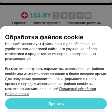
О проекте
Новости проекта
Размещение рекламы
Медицинский маркетинг
Публичный договор
Обработка файлов cookie
Пользовательское соглашение
Способы оплаты
Наш сайт использует файлы cookie для обеспечения
Вакансии
Партнеры
удобства пользователей сайта, его улучшения, сбора
Написать руководителю 103.by
статистики и предоставления персонализированных
Написать в поддержку
рекомендаций.
Персональные настройки cookie
Вы можете настроить параметры использования файлов
Обработка персональных данных
cookie или изменить свое согласие в более позднее время.
Для получения дополнительной информации о целях,
сроках и порядке использования файлов cookie вы
можете ознакомиться с нашей
Политикой обработки
файлов cookie
Принять
© 2026 ООО «Артокс Лаб», УНП 191700409
| 220012, Республика Беларусь,
г. Минск, улица Толбухина, 2, пом. 16 | help@103.by