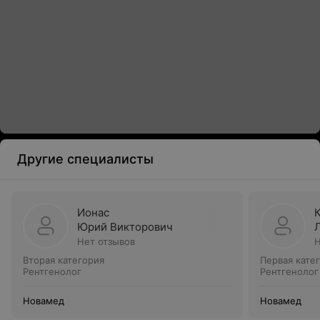
Другие специалисты
Ионас
Юрий Викторович
Нет отзывов
Н
Вторая категория
Первая кате
Рентгенолог
Рентгенолог
Новамед
Новамед