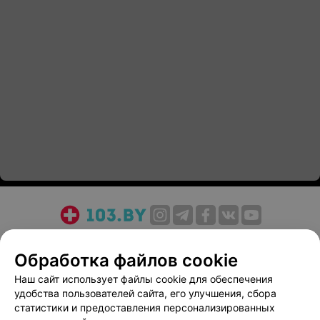
О проекте
Новости проекта
Размещение рекламы
Обработка файлов cookie
Медицинский маркетинг
Публичный договор
Пользовательское соглашение
Способы оплаты
Наш сайт использует файлы cookie для обеспечения
удобства пользователей сайта, его улучшения, сбора
Вакансии
Партнеры
статистики и предоставления персонализированных
Написать руководителю 103.by