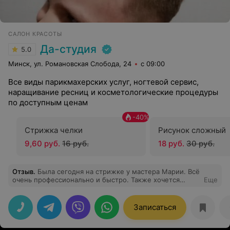
САЛОН КРАСОТЫ
Да-студия
5.0
Минск, ул. Романовская Слобода, 24
с 09:00
Все виды парикмахерских услуг, ногтевой сервис,
наращивание ресниц и косметологические процедуры
по доступным ценам
-
40
%
Стрижка челки
Рисунок сложный
9,60 руб.
16 руб.
18 руб.
30 руб.
Отзыв
.
Была сегодня на стрижке у мастера Марии. Всё
очень профессионально и быстро. Также хочется
Еще
отметить удобное расположение самого салона - 3
минуты ходьбы от ст.м. Фрунзенская. Однозначно
вернусь сюда ещё раз
Записаться