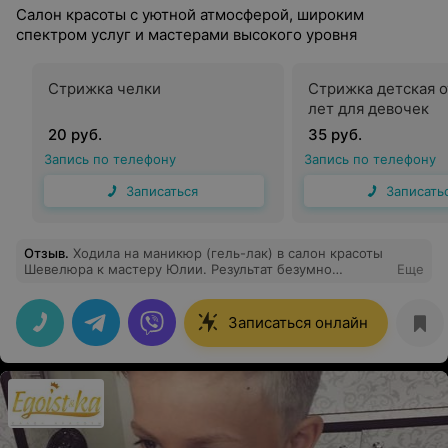
Салон красоты с уютной атмосферой, широким
спектром услуг и мастерами высокого уровня
Стрижка челки
Стрижка детская о
лет для девочек
20 руб.
35 руб.
Запись по телефону
Запись по телефону
Записаться
Записать
Отзыв
.
Ходила на маникюр (гель-лак) в салон красоты
Шевелюра к мастеру Юлии. Результат безумно
Еще
порадовал, мастер все сделала очень аккуратно,
помогла определиться с цветом и дизайном. Отличный
салон с восхитительным интерьером и приятными
Записаться онлайн
сотрудниками. Всем рекомендую!