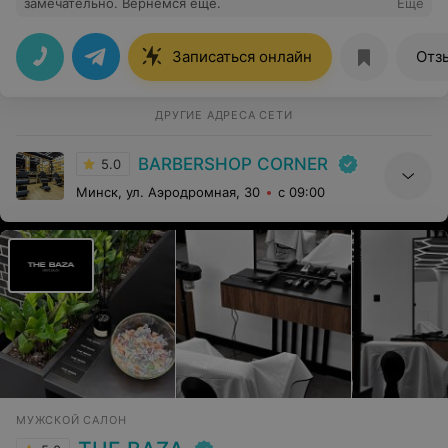
замечательно. Вернёмся ещё.
Еще
Записаться онлайн
Отз
ДРУГИЕ АДРЕСА СЕТИ
BARBERSHOP CORNER
5.0
Минск, ул. Аэродромная, 30
с 09:00
МУЖСКОЙ САЛОН