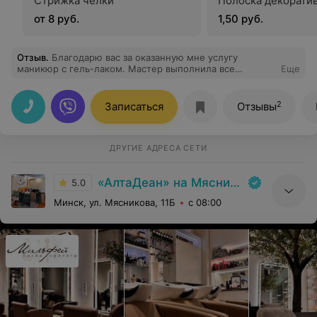
Стрижка челки
Полоска декорати
от 8 руб.
1,50 руб.
Отзыв
.
Благодарю вас за оказанную мне услугу
маникюр с гель-лаком. Мастер выполнила все
Еще
аккуратно, идеально обработали мне кутикулу,
помогли определиться с цветом лака. Теперь я рада и
любуюсь своими красивыми ногтями.
2
Записаться
Отзывы
ДРУГИЕ АДРЕСА СЕТИ
«АлтаДеан» на Мясникова
5.0
Минск, ул. Мясникова, 11Б
с 08:00