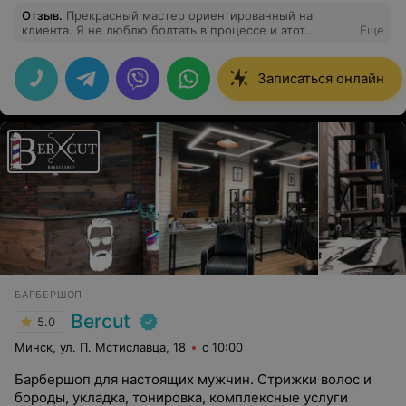
Отзыв
.
Прекрасный мастер ориентированный на
клиента. Я не люблю болтать в процессе и этот
Еще
момент был сразу учтен и принят. Психологически-для
меня это очень важно. Что касается самой работы,
Александара внимательна и аккуратна.. и не
Записаться онлайн
маловажно - выполняет работу быстро. Мой топ
мастер уже несколько лет. Спасибо!
БАРБЕРШОП
Bercut
5.0
Минск, ул. П. Мстиславца, 18
с 10:00
Барбершоп для настоящих мужчин. Стрижки волос и
бороды, укладка, тонировка, комплексные услуги