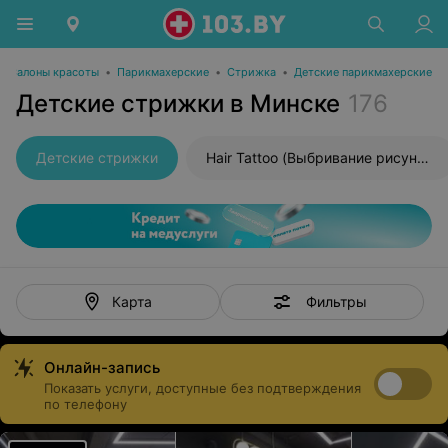
Салоны красоты
•
Парикмахерские
•
Стрижка
•
Детские парикмахерские
Детские стрижки в Минске
176
Детские стрижки
Hair Tattoo (Выбривание рисунка)
Фильтры
Карта
Онлайн-запись
Показать услуги, доступные без подтверждения
по телефону