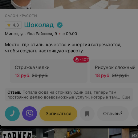
САЛОН КРАСОТЫ
Шоколад
4.3
Минск, ул. Яна Райниса, 9
с 09:00
Место, где стиль, качество и энергия встречаются,
чтобы создать настоящую красоту.
-
40
%
Стрижка челки
Рисунок сложный
12 руб.
20 руб.
18 руб.
30 руб.
Отзыв
.
Попала сюда на стрижку один раз, теперь там
постоянно делаю всевозможные услуги, которые там
Еще
есть, отличный салон, трепетные мастера,
рекомендую)
6
Записаться
Отзывы