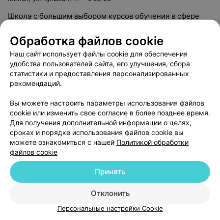
Школа с большим выбором курсов обучения в сфере
красоты. Обучение как с нуля, так и повышение
квалификации для мастеров.
Обработка файлов cookie
Наш сайт использует файлы cookie для обеспечения
Детская стрижка (девочки,
Детская стрижка (
удобства пользователей сайта, его улучшения, сбора
стажер)
мастер)
статистики и предоставления персонализированных
рекомендаций.
8 руб.
25 руб.
Вы можете настроить параметры использования файлов
Отзыв
.
Посетили BeautyArt - парикмахерский зал
cookie или изменить свое согласие в более позднее время.
втроём (мама и дочки) и остались довольны!
Еще
Для получения дополнительной информации о целях,
Благодарим мастера Ольгу за чуткое внимание к
сроках и порядке использования файлов cookie вы
каждой моделе и ученицу Ингу за индивидуальный
можете ознакомиться с нашей
Политикой обработки
подход!
Записаться
Отзывы
файлов cookie
Принять
Отклонить
Персональные настройки Cookie