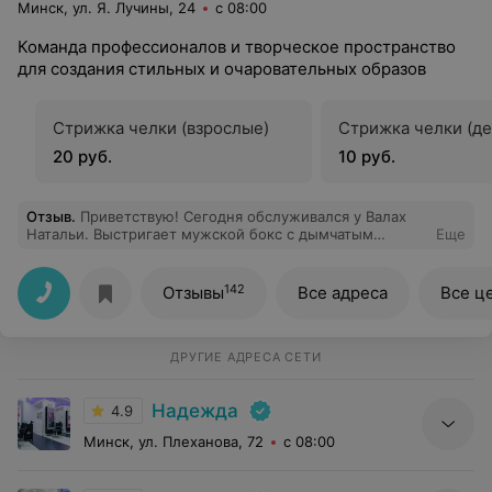
Минск, ул. Я. Лучины, 24
с 08:00
Команда профессионалов и творческое пространство
для создания стильных и очаровательных образов
Стрижка челки (взрослые)
Стрижка челки (де
20 руб.
10 руб.
Отзыв
.
Приветствую! Сегодня обслуживался у Валах
Натальи. Выстригает мужской бокс с дымчатым
Еще
переходом, используя шейвер, на раз! Высший
пилотаж! Мастер - супер! Послевкусие от нежных рук
и добрых интонаций очень приятное! Спасибо! С
142
Отзывы
Все адреса
Все ц
уважением и наилучшими пожеланиями, Геннадий
ДРУГИЕ АДРЕСА СЕТИ
Надежда
4.9
Минск, ул. Плеханова, 72
с 08:00