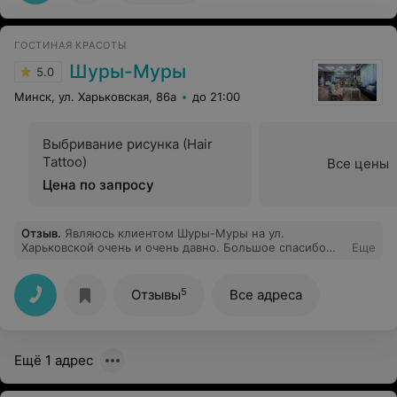
ГОСТИНАЯ КРАСОТЫ
Шуры-Муры
5.0
Минск, ул. Харьковская, 86a
до 21:00
Выбривание рисунка (Hair
Tattoo)
Все цены
Цена по запросу
Отзыв
.
Являюсь клиентом Шуры-Муры на ул.
Харьковской очень и очень давно. Большое спасибо
Еще
директору, администраторам и мастерам гостиной за
дружелюбие, мастерство и теплую атмосферу
гостиной красоты! Очень хороший коллектив, все
5
Отзывы
Все адреса
большие профессионалы и относятся к каждому
клиенту как к гостю! Пожалуй, наибольшие
комплименты и благодарность хочу выразить Ксении!
Ксения - великолепный мастер окраски и стрижки,
Ещё 1 адрес
добрый, великодушный, общительный и тактичный
человек, красавица во всем! Как мастер Ксюша выше
всяких похвал! Кроме того, оценит состояние волос,