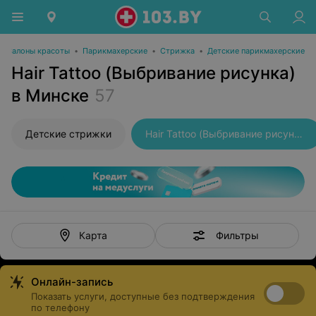
Салоны красоты
•
Парикмахерские
•
Стрижка
•
Детские парикмахерские
Hair Tattoo (Выбривание рисунка)
в Минске
57
Детские стрижки
Hair Tattoo (Выбривание рисунка)
Фильтры
Карта
Онлайн-запись
Показать услуги, доступные без подтверждения
по телефону