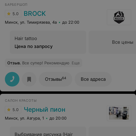
посоветует уход и оттенок, посоветует длину, иной
БАРБЕРШОП
раз и локоны навьет, если время позволяет. Я очень
благодарна Ксении за такое заботливое отношение и
BROCK
5.0
преображение! Недавно сделала долговременное
покрытие у вас. Осталась довольна результатом.
Минск, ул. Тимирязева, 4а
до 22:00
Теперь буду делать только в Шуры-Муры, так как
качество лучше, чем в другом салоне. Благодаря вам,
девочки и мальчики, моя жизнь становится
Hair tattoo
качественнее, чудеснее! Желаю вам успеха и
Все цены
процветания!
Цена по запросу
Отзыв
.
Все супер! Рекомендую
Еще
64
Отзывы
Все адреса
САЛОН КРАСОТЫ
Черный пион
5.0
Минск, ул. Азгура, 1
до 20:00
Выбривание рисунка (Hair