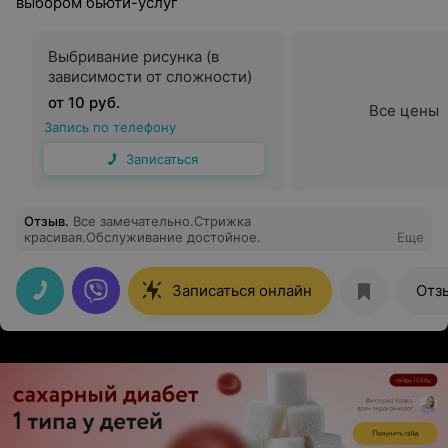
выбором бьюти-услуг
Выбривание рисунка (в
зависимости от сложности)
от 10 руб.
Все цены
Запись по телефону
Записаться
Отзыв
.
Все замечательно.Стрижка
красивая.Обслуживание достойное.
Еще
Записаться онлайн
Отз