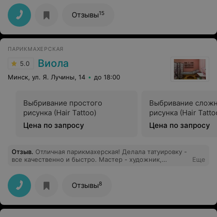
15
Отзывы
ПАРИКМАХЕРСКАЯ
Виола
5.0
Минск, ул. Я. Лучины, 14
до 18:00
Выбривание простого
Выбривание слож
рисунка (Hair Tattoo)
рисунка (Hair Tatto
Цена по запросу
Цена по запросу
Отзыв
.
Отличная парикмахерская! Делала татуировку -
все качественно и быстро. Мастер - художник,
Еще
предложила еще более интересный вариант, чем на
эскизе. Спасибо огромное мастеру Инне и директору
Ольге Вячеславовне, за отличный подбор коллектива,
8
Отзывы
все профессионалы и мастера своего дела! Желаю Вам
процветания!