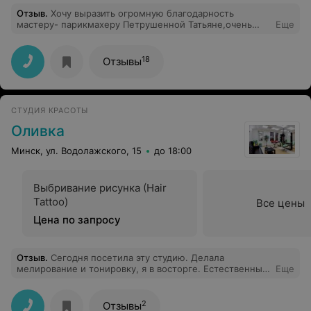
Отзыв
.
Хочу выразить огромную благодарность
мастеру- парикмахеру Петрушенной Татьяне,очень
Еще
отзывчивая,чуткая, и мастер своего дела. А так же
выражаю свою благодарность мастеру по педикюру
Григорьевой Марине,знает толк в своей
18
Отзывы
работе.Побольше таких мастеров.Всем буду
рекомендовать их,и эту парикмахерскую) Осталась
очень довольна)
СТУДИЯ КРАСОТЫ
Оливка
Минск, ул. Водолажского, 15
до 18:00
Выбривание рисунка (Hair
Tattoo)
Все цены
Цена по запросу
Отзыв
.
Сегодня посетила эту студию. Делала
мелирование и тонировку, я в восторге. Естественный
Еще
натуральный цвет, совсем другой человек вышел из
салона. Пока ожидала время предложит выпить
чашечку кофе, и послушать музыку. Обстановка
2
Отзывы