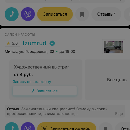
очень довольна результатом. Видно, что мастер с
большим опытом. Все сделано очень аккуратно и
естественно. Пишу отзыв спустя две недели -
2
Записаться
Отзывы
нареканий нет. Обязательно приду еще.
САЛОН КРАСОТЫ
Izumrud
5.0
Минск, ул. Городецкая, 32
до 19:00
Художественный выстриг
от 4 руб.
Все цены
Запись по телефону
Записаться
Отзыв
.
Замечательный специалист! Отмечу высокий
профессионализм, внимательность,
Еще
доброжелательность. Получила огромное
удовольствие от процедуры. Спасибо
Записаться онлайн
Отз