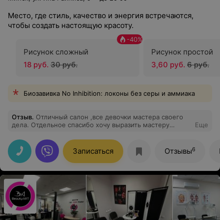
Место, где стиль, качество и энергия встречаются,
чтобы создать настоящую красоту.
-
40
%
Рисунок сложный
Рисунок простой
18 руб.
30 руб.
3,60 руб.
6 руб.
Биозавивка No Inhibition: локоны без серы и аммиака
Отзыв
.
Отличный салон ,все девочки мастера своего
дела. Отдельное спасибо хочу выразить мастеру
Еще
Карине,пришла на стрижку и окраску , я очень
довольна все получилось как я хотела
6
Записаться
Отзывы