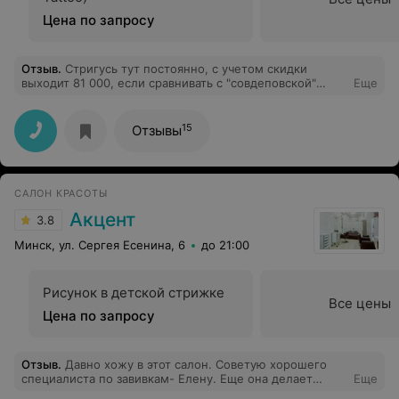
Цена по запросу
Отзыв
.
Стригусь тут постоянно, с учетом скидки
выходит 81 000, если сравнивать с "совдеповской"
Еще
парикмахерской по соседству, в которой я раньше
стригся, небо и земля. Персонал очень приветлив, +
учитывают все пожелания, а не стригут как хотят. Всем
15
Отзывы
рекомендую!
САЛОН КРАСОТЫ
Акцент
3.8
Минск, ул. Сергея Есенина, 6
до 21:00
Рисунок в детской стрижке
Все цены
Цена по запросу
Отзыв
.
Давно хожу в этот салон. Советую хорошего
специалиста по завивкам- Елену. Еще она делает
Еще
модные укладки. Очень хороший мастер.