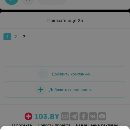
располагающая,все выдержано в одном стиле.
Следующий раз буду записываться к тому же мастеру
уже и на стрижку.
Показать ещё 25
1
2
3
Добавить компанию
Добавить специалиста
О проекте
Новости проекта
Размещение рекламы