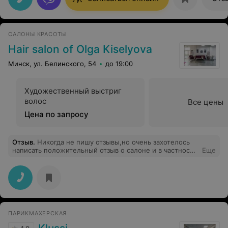
САЛОНЫ КРАСОТЫ
Hair salon of Olga Kiselyova
Минск, ул. Белинского, 54
до 19:00
Художественный выстриг
волос
Все цены
Цена по запросу
Отзыв
.
Никогда не пишу отзывы,но очень захотелось
написать положительный отзыв о салоне и в частности
Еще
об Ольге Киселевой. Это настоящий профессионал и
мастер своего дела,никогда не отпустит клиента,если
ее что-то не устраивает,перфекционист и очень
приятная женщина. Очень рада,что теперь есть
возможность доверять свои волосы человеку с
отменным вкусом. В восторге от своей стрижки за
разумную цену,наконец в Минске нашла место,куда с
ПАРИКМАХЕРСКАЯ
лёгкостью и уверенностью можно возвращаться.
Спасибо вам за замечательное обслуживание !!!