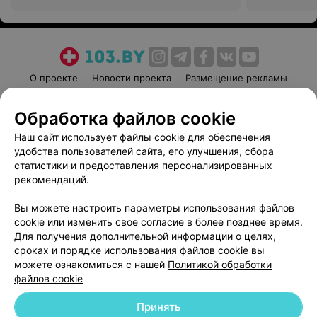
О проекте
Новости проекта
Размещение рекламы
Медицинский маркетинг
Публичный договор
Обработка файлов cookie
Пользовательское соглашение
Способы оплаты
Наш сайт использует файлы cookie для обеспечения
Вакансии
Партнеры
удобства пользователей сайта, его улучшения, сбора
Написать руководителю 103.by
статистики и предоставления персонализированных
Написать в поддержку
рекомендаций.
Персональные настройки cookie
Вы можете настроить параметры использования файлов
Обработка персональных данных
cookie или изменить свое согласие в более позднее время.
Для получения дополнительной информации о целях,
сроках и порядке использования файлов cookie вы
можете ознакомиться с нашей
Политикой обработки
файлов cookie
Принять
© 2026 ООО «Артокс Лаб», УНП 191700409
| 220012, Республика Беларусь,