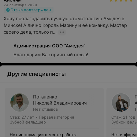
24 сентября 2020
Отзыв подтвержден
Хочу поблагодарить лучшую стоматологию Амедея в 
Минске! А лично Король Марину и её команду. Мастер 
своего дела, только п...
Администрация ООО "Амедея"
Благодарим Вас приятный отзыв!
Другие специалисты
Потапенко
Николай Владимирович
Нет отзывов
1
Стаж 27 лет
•
Первая категория
Стаж 21 год
Зубной фельдшер
Зубной фел
Нет информации о месте работы
Нет информа