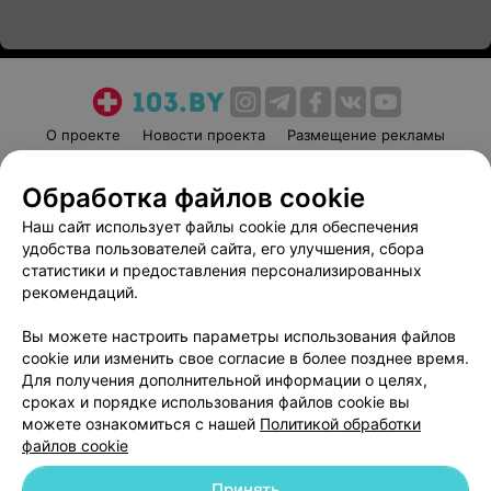
О проекте
Новости проекта
Размещение рекламы
Медицинский маркетинг
Публичный договор
Обработка файлов cookie
Пользовательское соглашение
Способы оплаты
Наш сайт использует файлы cookie для обеспечения
Вакансии
Партнеры
удобства пользователей сайта, его улучшения, сбора
Написать руководителю 103.by
статистики и предоставления персонализированных
Написать в поддержку
рекомендаций.
Персональные настройки cookie
Вы можете настроить параметры использования файлов
Обработка персональных данных
cookie или изменить свое согласие в более позднее время.
Для получения дополнительной информации о целях,
сроках и порядке использования файлов cookie вы
можете ознакомиться с нашей
Политикой обработки
файлов cookie
Принять