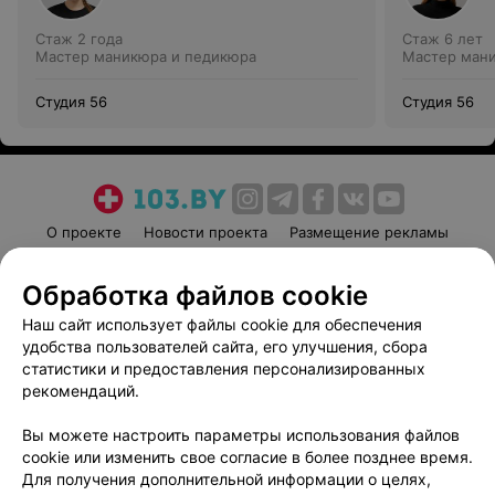
Стаж 2 года
Стаж 6 лет
Мастер маникюра и педикюра
Мастер ман
Студия 56
Студия 56
О проекте
Новости проекта
Размещение рекламы
Медицинский маркетинг
Публичный договор
Обработка файлов cookie
Пользовательское соглашение
Способы оплаты
Наш сайт использует файлы cookie для обеспечения
Вакансии
Партнеры
удобства пользователей сайта, его улучшения, сбора
Написать руководителю 103.by
статистики и предоставления персонализированных
Написать в поддержку
рекомендаций.
Персональные настройки cookie
Вы можете настроить параметры использования файлов
Обработка персональных данных
cookie или изменить свое согласие в более позднее время.
Для получения дополнительной информации о целях,