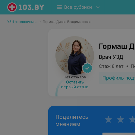
Все рубрики
УЗИ позвоночника
•
Гормаш Диана Владимировна
Гормаш Д
Врач УЗД
Стаж 8 лет • П
Профиль под
Нет отзывов
Оставить
первый отзыв
Поделитесь
мнением