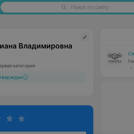
Поиск по сайту
иана Владимировна
Се
Го
ервая категория
твержден