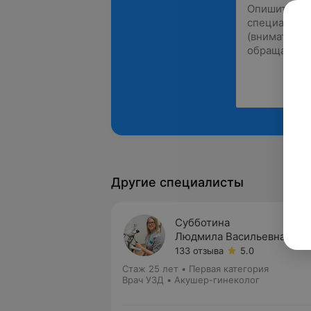
Другие специалисты
Субботина
Людмила Васильевна
133 отзыва
5.0
Стаж 25 лет
•
Первая категория
Врач УЗД • Акушер-гинеколог