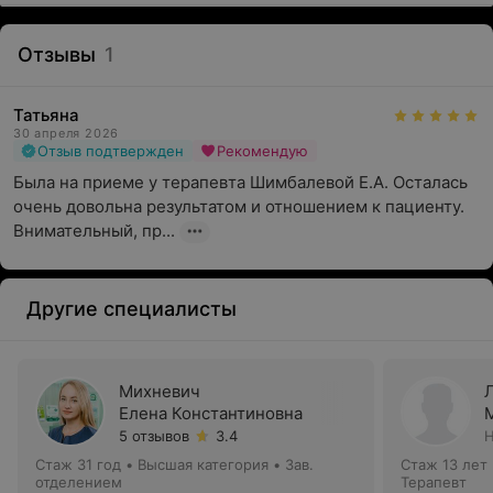
Отзывы
1
Татьяна
30 апреля 2026
Отзыв подтвержден
Рекомендую
Была на приеме у терапевта Шимбалевой Е.А. Осталась 
очень довольна результатом и отношением к пациенту. 
Внимательный, пр...
Другие специалисты
Михневич
Елена Константиновна
5 отзывов
3.4
Н
Стаж 31 год
•
Высшая категория
•
Зав.
Стаж 13 лет
отделением
Терапевт