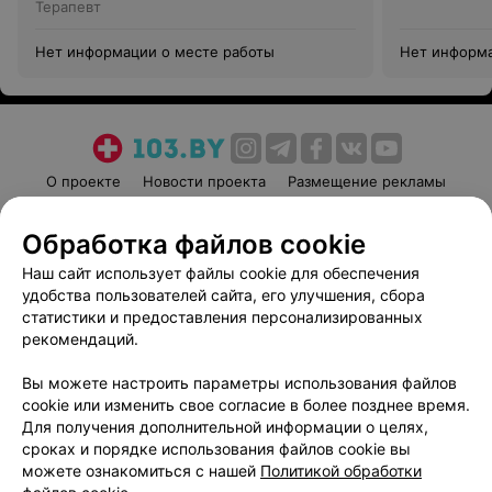
Терапевт
Нет информации о месте работы
Нет информа
О проекте
Новости проекта
Размещение рекламы
Медицинский маркетинг
Публичный договор
Обработка файлов cookie
Пользовательское соглашение
Способы оплаты
Наш сайт использует файлы cookie для обеспечения
Вакансии
Партнеры
удобства пользователей сайта, его улучшения, сбора
Написать руководителю 103.by
статистики и предоставления персонализированных
Написать в поддержку
рекомендаций.
Персональные настройки cookie
Вы можете настроить параметры использования файлов
Обработка персональных данных
cookie или изменить свое согласие в более позднее время.
Для получения дополнительной информации о целях,
сроках и порядке использования файлов cookie вы
можете ознакомиться с нашей
Политикой обработки