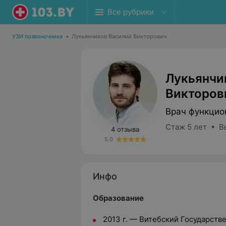
Все рубрики
УЗИ позвоночника
•
Лукьянчиков Василий Викторович
Лукьянчи
Викторов
Врач функцио
Стаж 5 лет • В
4 отзыва
5.0
Инфо
Образование
2013 г. — Витебский Государст