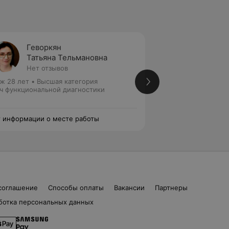
Геворкян
Сидор
Татьяна Тельмановна
Ольга
Нет отзывов
Нет от
ж 28 лет
•
Высшая категория
Стаж 16 лет
•
Перв
ч функциональной диагностики
Врач функциональ
 информации о месте работы
Нет информации о
соглашение
Способы оплаты
Вакансии
Партнеры
ботка персональных данных