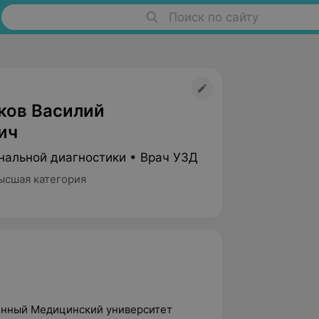
Поиск по сайту
ков Василий
ич
нальной диагностики • Врач УЗД
ысшая категория
венный Медицинский университет