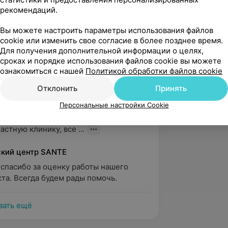
. Лукьянчиков...
рекомендаций.
кий центр SANTE
Вы можете настроить параметры использования файлов
cookie или изменить свое согласие в более позднее время.
м за добрые слова в адрес нашей 
Для получения дополнительной информации о целях,
работы специалиста.
сроках и порядке использования файлов cookie вы можете
ознакомиться с нашей
Политикой обработки файлов cookie
кушевск
Отклонить
Принять
вержден
Рекомендую
Персональные настройки Cookie
ибо врачу Лукьянчикову Василию 
первые за 45 лет своей жизни 
астную клинику, все ...
кий центр SANTE
спасибо за оценку работы нашего 
та. Всегда будем рады помочь.
зать ещё