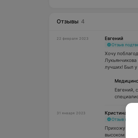
Отзывы
4
Евгений
22 февраля 2023
Отзыв подт
Хочу поблагод
Лукьянчикова 
лучших! Был у 
Медицинс
Евгений, с
специалис
Кристина
31 января 2023
Отзыв подт
Прихожу к вам 
высоком уровн