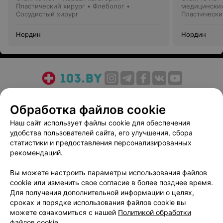
Пластический хирург • Флеболог •
медицинских
Сосудистый хирург
Пластически
Нордин
Нордин
О проекте
Новости проекта
Размещение рекламы
Обработка файлов cookie
Медицинский маркетинг
Публичный договор
Пользовательское соглашение
Способы оплаты
Наш сайт использует файлы cookie для обеспечения
удобства пользователей сайта, его улучшения, сбора
Вакансии
Партнеры
статистики и предоставления персонализированных
Написать руководителю 103.by
рекомендаций.
Написать в поддержку
Вы можете настроить параметры использования файлов
Персональные настройки cookie
cookie или изменить свое согласие в более позднее время.
Обработка персональных данных
Для получения дополнительной информации о целях,
сроках и порядке использования файлов cookie вы
можете ознакомиться с нашей
Политикой обработки
файлов cookie