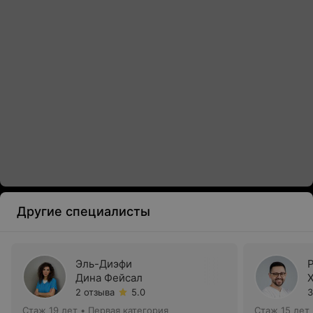
Другие специалисты
Эль-Диэфи
Дина Фейсал
2 отзыва
5.0
3
Стаж 19 лет
•
Первая категория
Стаж 15 лет