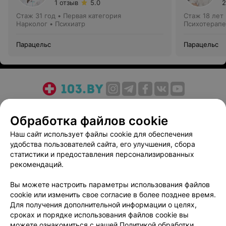
1 отзыв
5.0
2
Стаж 31 год
•
Первая категория
Стаж 18 лет
Нарколог • Психиатр
Психотерапе
Парацельс
Парацельс
О проекте
Новости проекта
Размещение рекламы
Обработка файлов cookie
Медицинский маркетинг
Публичный договор
Пользовательское соглашение
Способы оплаты
Наш сайт использует файлы cookie для обеспечения
удобства пользователей сайта, его улучшения, сбора
Вакансии
Партнеры
статистики и предоставления персонализированных
Написать руководителю 103.by
рекомендаций.
Написать в поддержку
Вы можете настроить параметры использования файлов
Персональные настройки cookie
cookie или изменить свое согласие в более позднее время.
Обработка персональных данных
Для получения дополнительной информации о целях,
сроках и порядке использования файлов cookie вы
можете ознакомиться с нашей
Политикой обработки