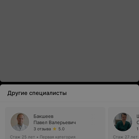
Другие специалисты
Бакшеев
Павел Валерьевич
3 отзыва
5.0
1
Стаж 25 лет
•
Первая категория
Стаж 27 лет