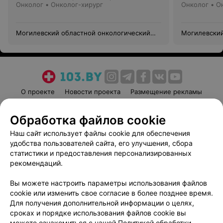
Онколог • Онколог-хирург
Онколог • О
Могилевский областной онкологический
Могилевский
диспансер
диспансер
О проекте
Новости проекта
Размещение рекламы
Медицинский маркетинг
Публичный договор
Обработка файлов cookie
Пользовательское соглашение
Способы оплаты
Наш сайт использует файлы cookie для обеспечения
Вакансии
Партнеры
удобства пользователей сайта, его улучшения, сбора
Написать руководителю 103.by
статистики и предоставления персонализированных
Написать в поддержку
рекомендаций.
Персональные настройки cookie
Вы можете настроить параметры использования файлов
Обработка персональных данных
cookie или изменить свое согласие в более позднее время.
Для получения дополнительной информации о целях,
сроках и порядке использования файлов cookie вы
можете ознакомиться с нашей
Политикой обработки