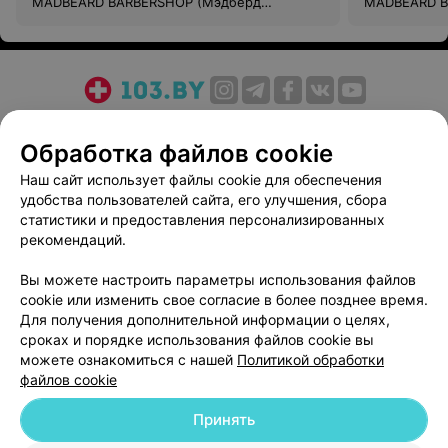
MADBEARD BARBERSHOP (Мэдберд
MADBEARD B
барбершоп)
барбершоп)
О проекте
Новости проекта
Размещение рекламы
Обработка файлов cookie
Медицинский маркетинг
Публичный договор
Пользовательское соглашение
Способы оплаты
Наш сайт использует файлы cookie для обеспечения
удобства пользователей сайта, его улучшения, сбора
Вакансии
Партнеры
статистики и предоставления персонализированных
Написать руководителю 103.by
рекомендаций.
Написать в поддержку
Вы можете настроить параметры использования файлов
Персональные настройки cookie
cookie или изменить свое согласие в более позднее время.
Обработка персональных данных
Для получения дополнительной информации о целях,
сроках и порядке использования файлов cookie вы
можете ознакомиться с нашей
Политикой обработки
файлов cookie
Принять