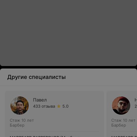
Другие специалисты
Павел
433 отзыва
5.0
2
Стаж 10 лет
Стаж 10 лет
Барбер
Барбер