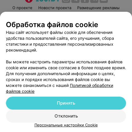
О проекте
Новости проекта
Размещение рекламы
Медицинский маркетинг
Публичный договор
Обработка файлов cookie
Пользовательское соглашение
Способы оплаты
Наш сайт использует файлы cookie для обеспечения
Вакансии
Партнеры
удобства пользователей сайта, его улучшения, сбора
Написать руководителю 103.by
статистики и предоставления персонализированных
Написать в поддержку
рекомендаций.
Персональные настройки cookie
Вы можете настроить параметры использования файлов
Обработка персональных данных
cookie или изменить свое согласие в более позднее время.
Для получения дополнительной информации о целях,
сроках и порядке использования файлов cookie вы
можете ознакомиться с нашей
Политикой обработки
файлов cookie
Принять
© 2026 ООО «Артокс Лаб», УНП 191700409
| 220012, Республика Беларусь,
г. Минск, улица Толбухина, 2, пом. 16 | help@103.by
Отклонить
Служба поддержки
+375 291212755
Персональные настройки Cookie