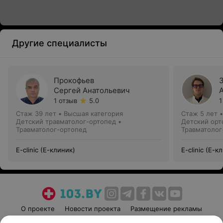
Другие специалисты
Прокофьев
Сергей Анатольевич
1 отзыв
5.0
1
Стаж 39 лет
•
Высшая категория
Стаж 5 лет
Детский травматолог-ортопед •
Детский орт
Травматолог-ортопед
Травматолог
E-clinic (Е-клиник)
E-clinic (Е-к
О проекте
Новости проекта
Размещение рекламы
Медицинский маркетинг
Публичный договор