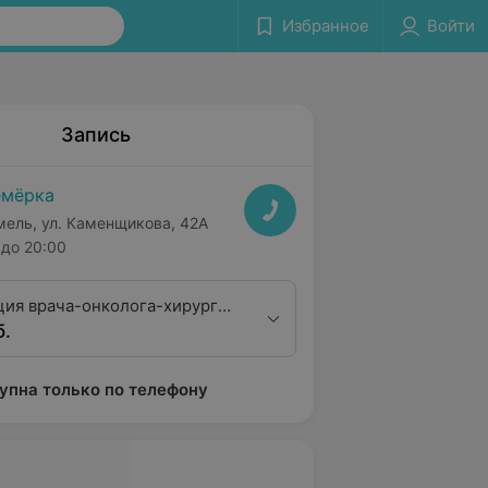
Избранное
Войти
Запись
мёрка
мель, ул. Каменщикова, 42А
до 20:00
ция врача-онколога-хирурга
б.
тегории
упна только по телефону