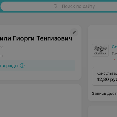
Поиск по сайту
или Гиорги Тенгизович
Се
рг
Го
ия
твержден
Консульта
42,80 ру
второй ка
Запись дост