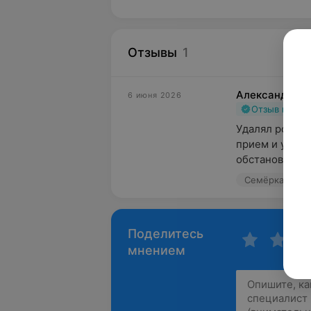
Отзывы
1
Александр
6 июня 2026
Отзыв подт
Удалял родинк
прием и удале
обстановке. Вр
Семёрка, ул. 
Поделитесь
мнением