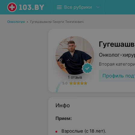
Все рубрики
Онкология
•
Гугешашвили Гиорги Тенгизович
Гугешашв
Онколог-хиру
Вторая категор
Профиль под
1 отзыв
5.0
Инфо
Прием:
Взрослые (с 18 лет).