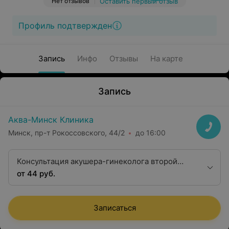
Нет отзывов
Оставить первый отзыв
Профиль подтвержден
Запись
Инфо
Отзывы
На карте
Запись
Аква-Минск Клиника
Минск, пр-т Рокоссовского, 44/2
до 16:00
Консультация акушера-гинеколога второй
квалификационной категории
от 44 руб.
Записаться