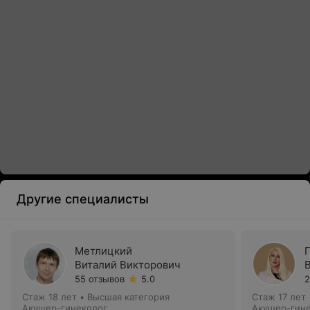
Другие специалисты
Метлицкий
Виталий Викторович
55 отзывов
5.0
2
Стаж 18 лет
•
Высшая категория
Стаж 17 лет
Акушер-гинеколог
Акушер-гин