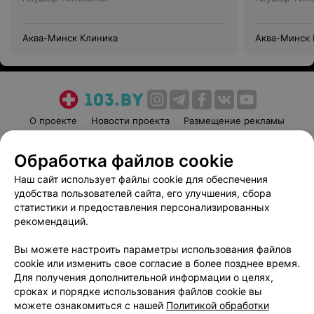
Аква-Минск Клиника
Аква-Минск 
О проекте
Новости проекта
Размещение рекламы
Медицинский маркетинг
Публичный договор
Обработка файлов cookie
Пользовательское соглашение
Способы оплаты
Наш сайт использует файлы cookie для обеспечения
Вакансии
Партнеры
удобства пользователей сайта, его улучшения, сбора
Написать руководителю 103.by
статистики и предоставления персонализированных
Написать в поддержку
рекомендаций.
Персональные настройки cookie
Вы можете настроить параметры использования файлов
Обработка персональных данных
cookie или изменить свое согласие в более позднее время.
Для получения дополнительной информации о целях,
сроках и порядке использования файлов cookie вы
можете ознакомиться с нашей
Политикой обработки