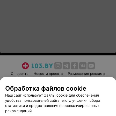
О проекте
Новости проекта
Размещение рекламы
Медицинский маркетинг
Публичный договор
Обработка файлов cookie
Пользовательское соглашение
Способы оплаты
Наш сайт использует файлы cookie для обеспечения
Вакансии
Партнеры
удобства пользователей сайта, его улучшения, сбора
Написать руководителю 103.by
статистики и предоставления персонализированных
Написать в поддержку
рекомендаций.