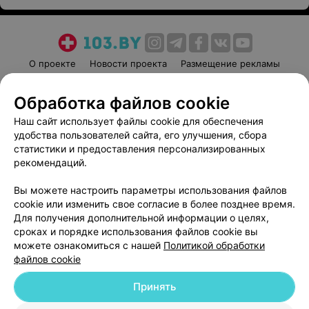
О проекте
Новости проекта
Размещение рекламы
Медицинский маркетинг
Публичный договор
Обработка файлов cookie
Пользовательское соглашение
Способы оплаты
Наш сайт использует файлы cookie для обеспечения
Вакансии
Партнеры
удобства пользователей сайта, его улучшения, сбора
Написать руководителю 103.by
статистики и предоставления персонализированных
Написать в поддержку
рекомендаций.
Персональные настройки cookie
Вы можете настроить параметры использования файлов
Обработка персональных данных
cookie или изменить свое согласие в более позднее время.
Для получения дополнительной информации о целях,
сроках и порядке использования файлов cookie вы
можете ознакомиться с нашей
Политикой обработки
файлов cookie
Принять
© 2026 ООО «Артокс Лаб», УНП 191700409
| 220012, Республика Беларусь,