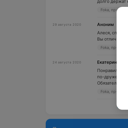
долго держат ф
Foka, пр-т Дз
Аноним
29 августа 2020
Алеся, спасибо
Вы отличный м
Foka, пр-т Дз
Екатерина
24 августа 2020
Понравилась а
по-дружески. 
Обязательно в 
Foka, пр-т Дз
Пока