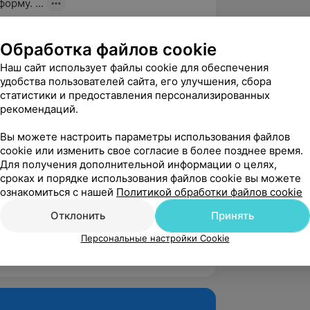
орму. ...
ержинского, 15
Источник Yclients
Обработка файлов cookie
Наш сайт использует файлы cookie для обеспечения
 за бровки❤️

удобства пользователей сайта, его улучшения, сбора
астер!
статистики и предоставления персонализированных
рекомендаций.
ержинского, 15
Источник Yclients
Вы можете настроить параметры использования файлов
cookie или изменить свое согласие в более позднее время.
Для получения дополнительной информации о целях,
тмосфера салона,  очень уютно и мило, 
сроках и порядке использования файлов cookie вы можете
Отдельное спасибо Алесе за мои брови.  
ознакомиться с нашей
Политикой обработки файлов cookie
сле...
Отклонить
Принять
ержинского, 15
Источник Yclients
Персональные настройки Cookie
зать ещё