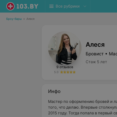
Все рубрики
Броу-бары
•
Алеся
Алеся
Бровист • Ма
Стаж 5 лет
9 отзывов
5.0
Инфо
Мастер по оформлению бровей и л
того, что делаю. Впервые столкнул
2015 году. Тогда попала в первый св