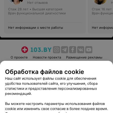
Нет отзывов
Н
Стаж 28 лет
•
Высшая категория
Стаж 16 лет
Врач функциональной диагностики
Врач функци
Нет информации о месте работы
Нет информа
О проекте
Новости проекта
Размещение рекламы
Медицинский маркетинг
Публичный договор
Обработка файлов cookie
Пользовательское соглашение
Способы оплаты
Наш сайт использует файлы cookie для обеспечения
Вакансии
Партнеры
удобства пользователей сайта, его улучшения, сбора
Написать руководителю 103.by
статистики и предоставления персонализированных
Написать в поддержку
рекомендаций.
Персональные настройки cookie
Вы можете настроить параметры использования файлов
Обработка персональных данных
cookie или изменить свое согласие в более позднее время.