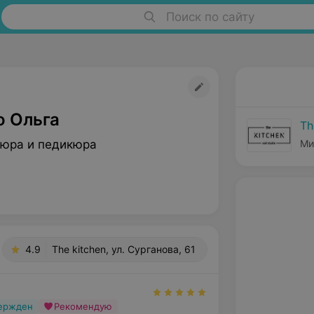
Поиск по сайту
о Ольга
Th
юра и педикюра
Ми
4.9
The kitchen, ул. Сурганова, 61
вержден
Рекомендую