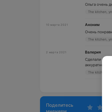
Ольга очень д
The kitchen, у
Аноним
10 марта 2021
Очень понравил
The kitchen, у
Валерия
2 марта 2021
Сделали с Оль
аккуратно и в
The kitchen, у
Пока
Поделитесь
мнением