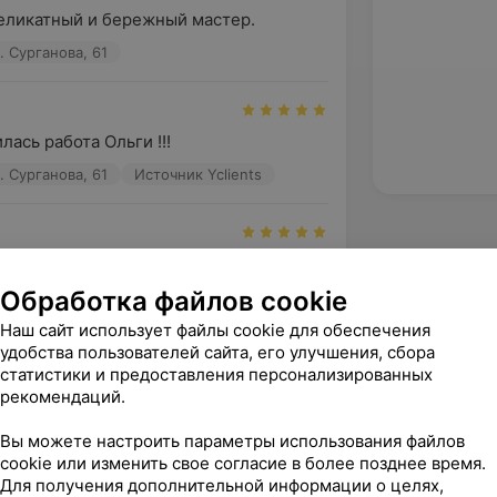
еликатный и бережный мастер.
л. Сурганова, 61
ась работа Ольги !!!
л. Сурганова, 61
Источник Yclients
гой маникюр и педикюр. Все супер 
нимательно! Спасибо ❤
Обработка файлов cookie
л. Сурганова, 61
Источник Yclients
Наш сайт использует файлы cookie для обеспечения
удобства пользователей сайта, его улучшения, сбора
статистики и предоставления персонализированных
зать ещё
рекомендаций.
Вы можете настроить параметры использования файлов
cookie или изменить свое согласие в более позднее время.
Для получения дополнительной информации о целях,