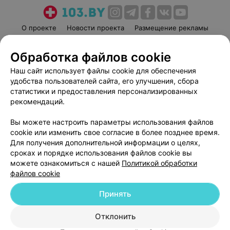
О проекте
Новости проекта
Размещение рекламы
Медицинский маркетинг
Публичный договор
Обработка файлов cookie
Пользовательское соглашение
Способы оплаты
Наш сайт использует файлы cookie для обеспечения
Вакансии
Партнеры
удобства пользователей сайта, его улучшения, сбора
Написать руководителю 103.by
статистики и предоставления персонализированных
Написать в поддержку
рекомендаций.
Персональные настройки cookie
Вы можете настроить параметры использования файлов
Обработка персональных данных
cookie или изменить свое согласие в более позднее время.
Для получения дополнительной информации о целях,
сроках и порядке использования файлов cookie вы
можете ознакомиться с нашей
Политикой обработки
файлов cookie
Принять
© 2026 ООО «Артокс Лаб», УНП 191700409
| 220012, Республика Беларусь,
г. Минск, улица Толбухина, 2, пом. 16 | help@103.by
Отклонить
Служба поддержки
+375 291212755