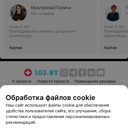
Муштукова Полина
Нет отзывов
Н
Стаж 5 лет
Стаж 5 лет
Преподаватель учебных дисциплин
Преподавате
(репетитор)
(репетитор)
Адукар
Адукар
О проекте
Новости проекта
Размещение рекламы
Медицинский маркетинг
Публичный договор
Обработка файлов cookie
Пользовательское соглашение
Способы оплаты
Наш сайт использует файлы cookie для обеспечения
Вакансии
Партнеры
удобства пользователей сайта, его улучшения, сбора
Написать руководителю 103.by
статистики и предоставления персонализированных
Написать в поддержку
рекомендаций.