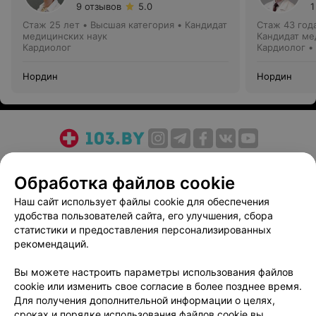
9 отзывов
5.0
1
Стаж 25 лет
•
Высшая категория
•
Кандидат
Стаж 43 год
медицинских наук
Кандидат ме
Кардиолог
Кардиолог •
Нордин
Нордин
О проекте
Новости проекта
Размещение рекламы
Обработка файлов cookie
Медицинский маркетинг
Публичный договор
Пользовательское соглашение
Способы оплаты
Наш сайт использует файлы cookie для обеспечения
удобства пользователей сайта, его улучшения, сбора
Вакансии
Партнеры
статистики и предоставления персонализированных
Написать руководителю 103.by
рекомендаций.
Написать в поддержку
Вы можете настроить параметры использования файлов
Персональные настройки cookie
cookie или изменить свое согласие в более позднее время.
Обработка персональных данных
Для получения дополнительной информации о целях,
сроках и порядке использования файлов cookie вы