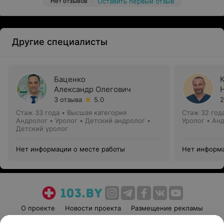
Нет отзывов
Оставить первый отзыв
Другие специалисты
Баценко
Александр Олегович
3 отзыва
5.0
2
Стаж 33 года
•
Высшая категория
Стаж 32 год
Андролог • Уролог • Детский андролог •
Уролог • Ан
Детский уролог
Нет информации о месте работы
Нет информа
О проекте
Новости проекта
Размещение рекламы
Медицинский маркетинг
Публичный договор