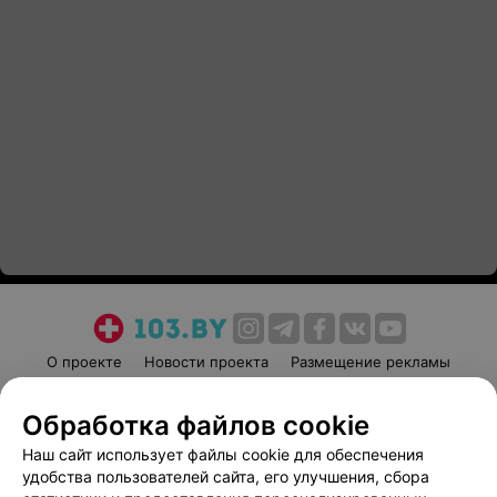
О проекте
Новости проекта
Размещение рекламы
Медицинский маркетинг
Публичный договор
Обработка файлов cookie
Пользовательское соглашение
Способы оплаты
Наш сайт использует файлы cookie для обеспечения
Вакансии
Партнеры
удобства пользователей сайта, его улучшения, сбора
Написать руководителю 103.by