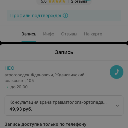
5.0
2 отзыва
Профиль подтвержден
Запись
Инфо
Отзывы
На карте
Запись
НЕО
агрогородок Ждановичи, Ждановичский
сельсовет, 105
до 20:00
Консультация врача травматолога-ортопеда
высшей квалификационной категории
49,93 руб.
Запись доступна только по телефону