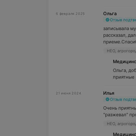
Ольга
6 февраля 2025
Отзыв подт
записывала му
рассказал, дал
приеме.Спасиб
Медицинс
Ольга, до
приятные 
Илья
21 июня 2024
Отзыв подт
Очень приятны
"разжевал" пр
Медицинс