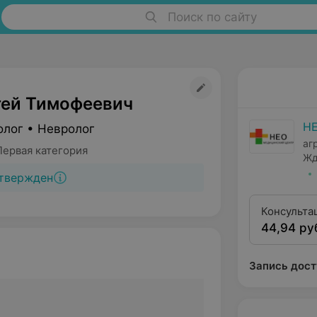
Поиск по сайту
гей Тимофеевич
Н
олог • Невролог
аг
Первая категория
Жд
твержден
Консульта
44,94 ру
квалифика
Запись дост