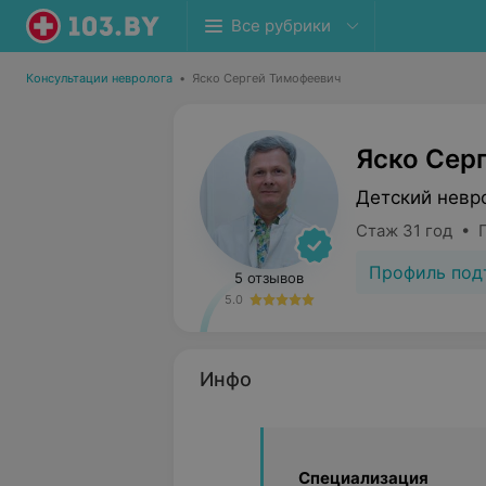
Все рубрики
Консультации невролога
•
Яско Сергей Тимофеевич
Яско Сер
Детский невр
Стаж 31 год • 
Профиль под
5 отзывов
5.0
Инфо
Специализация