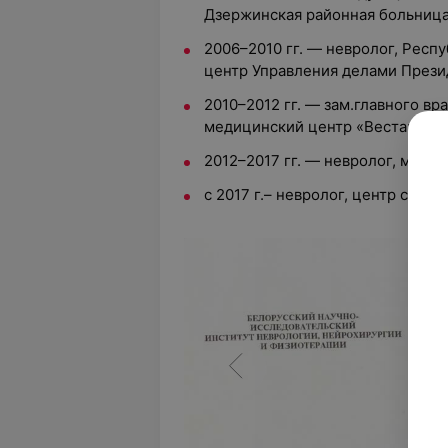
Дзержинская районная больниц
2006–2010 гг. — невролог, Рес
центр Управления делами Прези
2010–2012 гг. — зам.главного вр
медицинский центр «Веста»
2012–2017 гг. — невролог, меди
с 2017 г.– невролог, центр спо