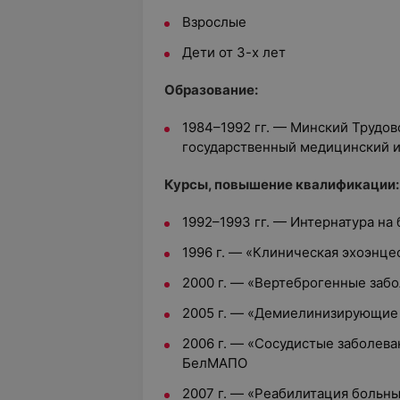
Взрослые
Дети от 3-х лет
Образование:
1984–1992 гг. — Минский Трудо
государственный медицинский и
Курсы, повышение квалификации:
1992–1993 гг. — Интернатура на
1996 г. — «Клиническая эхоэнц
2000 г. — «Вертеброгенные заб
2005 г. — «Демиелинизирующие
2006 г. — «Сосудистые заболева
БелМАПО
2007 г. — «Реабилитация больн