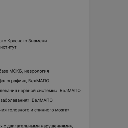
вого Красного Знамени
нститут
 базе МОКБ, неврология
ефалография», БелМАПО
олевания нервной системы», БелМАПО
 заболевания», БелМАПО
ния головного и спинного мозга»,
ых с двигательными нарушениями»,