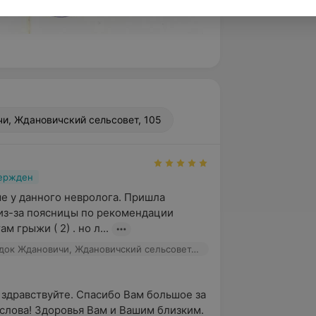
и, Ждановичский сельсовет, 105
вержден
е у данного невролога. Пришла 
из-за поясницы по рекомендации 
м грыжи ( 2) . но л...
НЕО, агрогородок Ждановичи, Ждановичский сельсовет, 105
 здравствуйте. Спасибо Вам большое за 
слова! Здоровья Вам и Вашим близким.