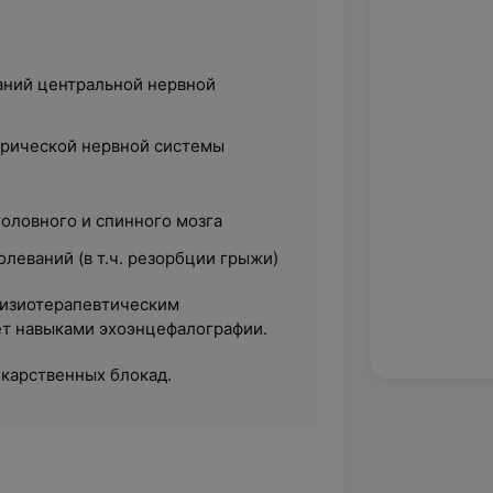
аний центральной нервной
рической нервной системы
головного и спинного мозга
леваний (в т.ч. резорбции грыжи)
физиотерапевтическим
ет навыками эхоэнцефалографии.
карственных блокад.