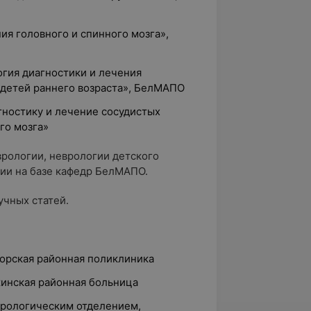
ия головного и спинного мозга»,
огия диагностики и лечения
 детей раннего возраста», БелМАПО
агностику и лечение сосудистых
го мозга»
рологии, неврологии детского
ии на базе кафедр БелМАПО.
учных статей.
горская районная поликлиника
жинская районная больница
врологическим отделением,