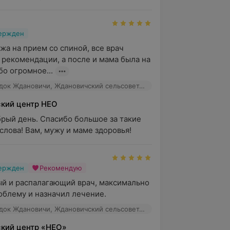
вержден
жа на прием со спиной, все врач 
 рекомендации, а после и мама была на 
о огромное...
НЕО, агрогородок Ждановичи, Ждановичский сельсовет, 105
кий центр НЕО
брый день. Спасибо большое за такие 
слова! Вам, мужу и маме здоровья!
вержден
Рекомендую
й и распалагающий врач, максимально 
облему и назначил лечение.
НЕО, агрогородок Ждановичи, Ждановичский сельсовет, 105
кий центр «НЕО»