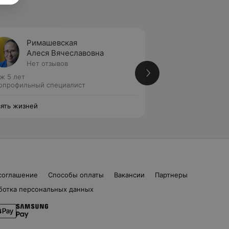
Римашевская
Клянц
Алеся Вячеславовна
Алиса
Нет отзывов
1 отзыв
ж 5 лет
Стаж 5 лет
опрофильный специалист
Узкопрофильный с
ять жизней
Девять жизней
соглашение
Способы оплаты
Вакансии
Партнеры
ботка персональных данных