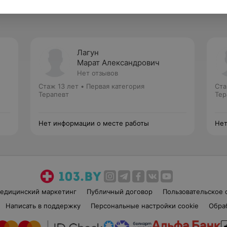
Лагун
Марат Александрович
Нет отзывов
Стаж 13 лет
•
Первая категория
Ста
Терапевт
Тер
Нет информации о месте работы
Нет
едицинский маркетинг
Публичный договор
Пользовательское 
Написать в поддержку
Персональные настройки cookie
Обра