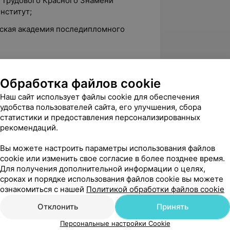
а Трудового Красного Знамени
нститут;
нская академия последипломного
Обработка файлов cookie
 «Диагностика и лечение болезней
вии с МКБ-IO», (72 ч.);
Наш сайт использует файлы cookie для обеспечения
удобства пользователей сайта, его улучшения, сбора
рия в практике терапевта», (70 ч.);
статистики и предоставления персонализированных
рекомендаций.
енциальная диагностика и лечение
Вы можете настроить параметры использования файлов
и профилактика онкологических
cookie или изменить свое согласие в более позднее время.
Для получения дополнительной информации о целях,
сроках и порядке использования файлов cookie вы можете
я в клинике внутренних болезней»,
ознакомиться с нашей
Политикой обработки файлов cookie
Отклонить
Принять
Персональные настройки Cookie