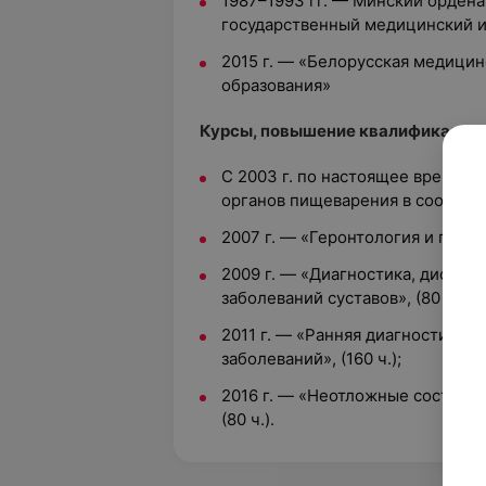
1987–1993 гг. — Минский орден
государственный медицинский и
2015 г. — «Белорусская медици
образования»
Курсы, повышение квалификации:
С 2003 г. по настоящее время —
органов пищеварения в соответст
2007 г. — «Геронтология и гериат
2009 г. — «Диагностика, диффер
заболеваний суставов», (80 ч.);
2011 г. — «Ранняя диагностика 
заболеваний», (160 ч.);
2016 г. — «Неотложные состояни
(80 ч.).