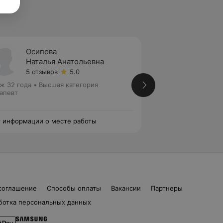
Осипова
Хасан
Наталья Анатольевна
Имрул
5 отзывов
5.0
8 отзы
ж 32 года
•
Высшая категория
Стаж 24 года
•
Пер
апевт
Терапевт
 информации о месте работы
Нет информации о
соглашение
Способы оплаты
Вакансии
Партнеры
ботка персональных данных