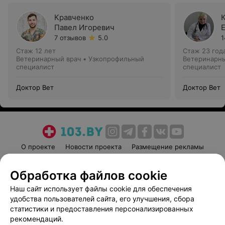
Кравченко
Павел Игоревич
7 отзывов
5.0
1
Стаж 12 лет
Стаж 23 год
Ветеринарный врач • Узкопрофильный
Ветеринарны
специалист
специалист
Доктор Вет
Доктор Вет
О проекте
Новости проекта
Размещение рекламы
Медицинский маркетинг
Публичный договор
Обработка файлов cookie
Пользовательское соглашение
Способы оплаты
Наш сайт использует файлы cookie для обеспечения
Вакансии
Партнеры
удобства пользователей сайта, его улучшения, сбора
Написать руководителю 103.by
статистики и предоставления персонализированных
Написать в поддержку
рекомендаций.