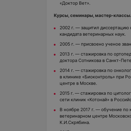
«Доктор Вет».
Курсы, семинары, мастер-классы
2002 г. — защитил диссертацию 
кандидата ветеринарных наук.
2005 г. — присвоено ученое зва
2013 г. — стажировка по ортопе
доктора Сотникова в Санкт-Пет
2014 г. — стажировка по онкол
в клинике «Биоконтроль» при Р
центре в Москве.
2015 г. — стажировка по цитоло
сети клиник «Котонай» в Россий
В ноябре 2017 г. — обучение по
ветеринарном центре Московско
К.И.Скрябина.