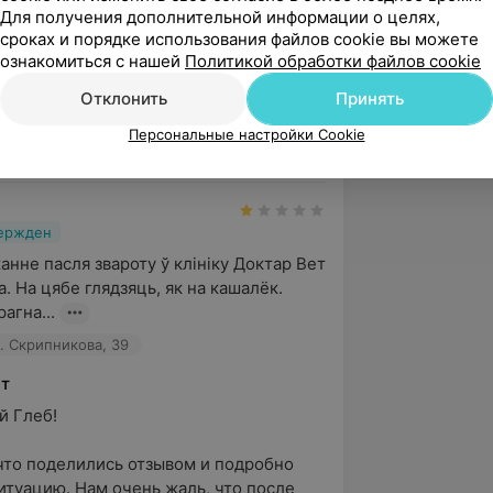
Для получения дополнительной информации о целях,
ет
сроках и порядке использования файлов cookie вы можете
Виктория!

ознакомиться с нашей
Политикой обработки файлов cookie
Отклонить
Принять
а персональный отзыв нашему онкологу 
истенту! Нам приятно получать такую 
Персональные настройки Cookie
вержден
нне пасля звароту ў клініку Доктар Вет 
. На цябе глядзяць, як на кашалёк. 
агна...
л. Скрипникова, 39
ет
Глеб!

что поделились отзывом и подробно 
итуацию. Нам очень жаль, что после 