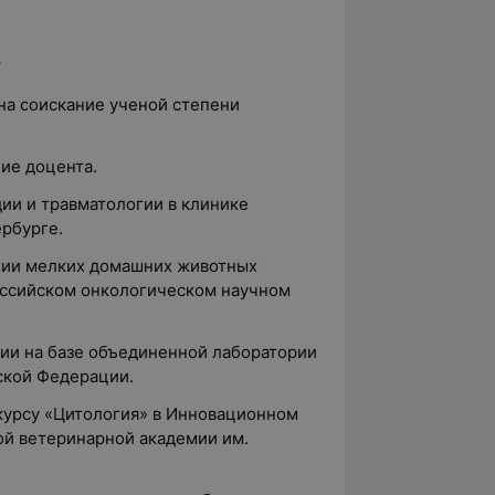
.
на соискание ученой степени
ние доцента.
дии и травматологии в клинике
ербурге.
огии мелких домашних животных
оссийском онкологическом научном
гии на базе объединенной лаборатории
ской Федерации.
 курсу «Цитология» в Инновационном
й ветеринарной академии им.