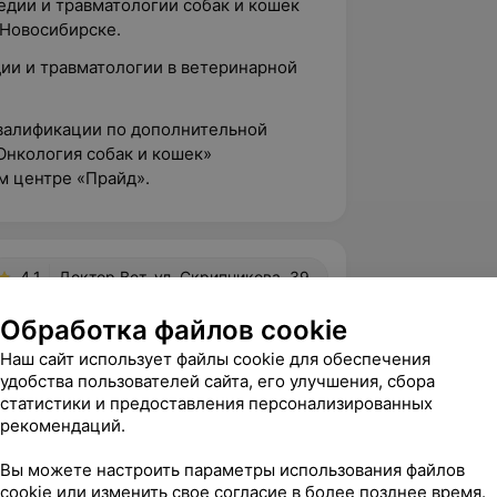
педии и травматологии собак и кошек
 Новосибирске.
дии и травматологии в ветеринарной
квалификации по дополнительной
нкология собак и кошек»
м центре «Прайд».
4.1
Доктор Вет, ул. Скрипникова, 39
Обработка файлов cookie
Наш сайт использует файлы cookie для обеспечения
вержден
Рекомендую
удобства пользователей сайта, его улучшения, сбора
 огромную Благодарность за 
статистики и предоставления персонализированных
зм доктору онкологу Виктору 
рекомендаций.
илейко. Который во время п...
Вы можете настроить параметры использования файлов
л. Скрипникова, 39
cookie или изменить свое согласие в более позднее время.