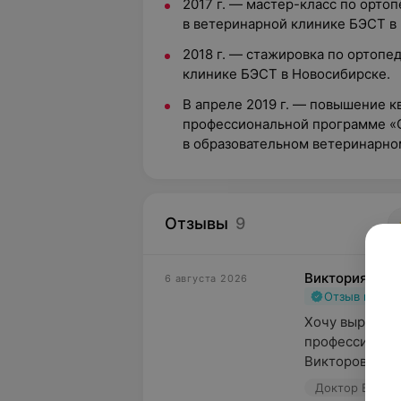
2017 г. — мастер-класс по орто
в ветеринарной клинике БЭСТ в
2018 г. — стажировка по ортопе
клинике БЭСТ в Новосибирске.
В апреле 2019 г. — повышение 
профессиональной программе «О
в образовательном ветеринарно
Отзывы
9
Виктория
6 августа 2026
Отзыв подт
Хочу выразить
профессионали
Викторовичу П
Доктор Вет, у