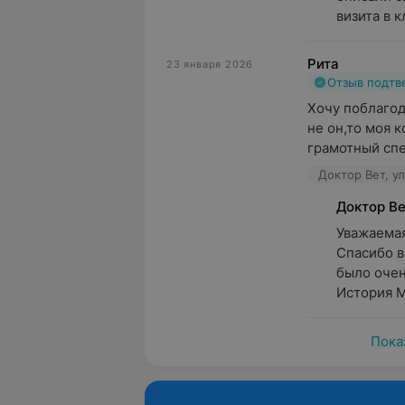
визита в к
Рита
23 января 2026
Отзыв подт
Хочу поблагод
не он,то моя к
грамотный спе
Доктор Вет, у
Доктор В
Уважаемая 
Спасибо в
было очень
История М
Пока