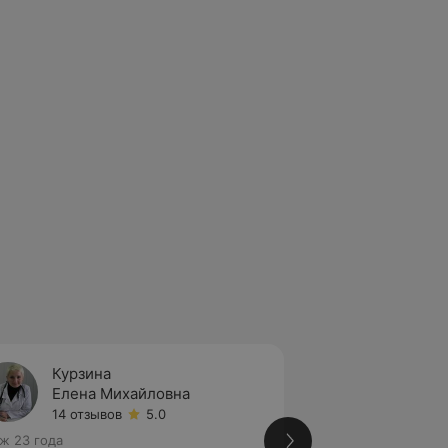
Курзина
Самой
Елена Михайловна
Нина 
14 отзывов
5.0
Нет от
ж 23 года
Стаж 32 года