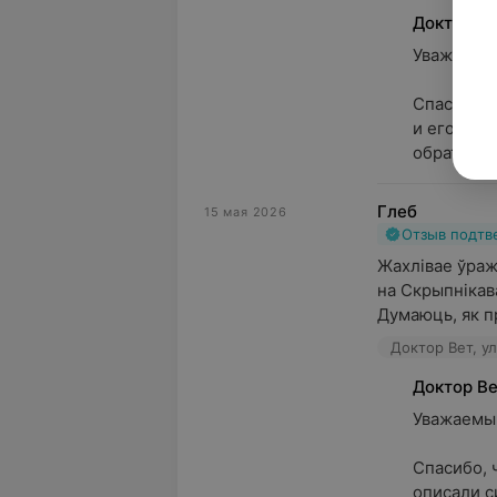
Доктор В
Уважаемая 
Спасибо з
и его асс
обратн...
Глеб
15 мая 2026
Отзыв подт
Жахлівае ўража
на Скрыпнікава
Думаюць, як пр
Доктор Вет, у
Доктор В
Уважаемый 
Спасибо, 
описали с