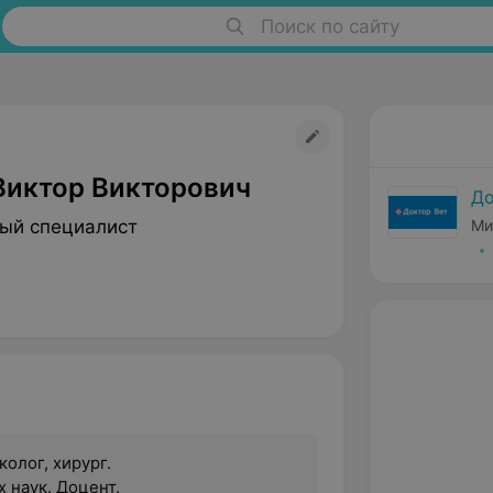
Поиск по сайту
Виктор Викторович
До
ый специалист
Ми
олог, хирург.
 наук. Доцент.