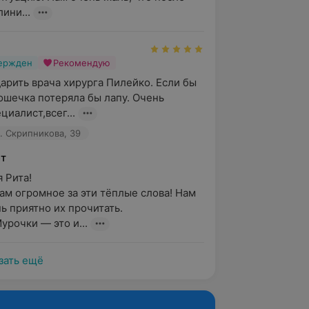
лини...
вержден
Рекомендую
арить врача хирурга Пилейко. Если бы 
ошечка потеряла бы лапу. Очень 
циалист,всег...
л. Скрипникова, 39
ет
Рита!

ам огромное за эти тёплые слова! Нам 
 приятно их прочитать.

урочки — это и...
зать ещё