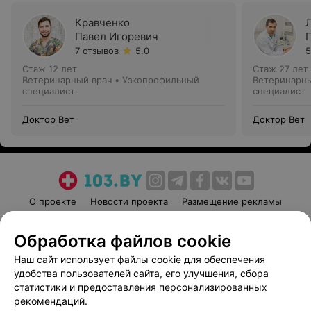
Кравченко
Павел Игоревич
7 отзывов
5.0
5
Стаж 12 лет
Стаж 27 лет
Ветеринарный врач • Узкопрофильный
Ветеринарны
специалист
специалист
Доктор Вет
Доктор Вет
О проекте
Новости проекта
Размещение рекламы
Медицинский маркетинг
Публичный договор
Обработка файлов cookie
Пользовательское соглашение
Способы оплаты
Наш сайт использует файлы cookie для обеспечения
Вакансии
Партнеры
удобства пользователей сайта, его улучшения, сбора
Написать руководителю 103.by
статистики и предоставления персонализированных
Написать в поддержку
рекомендаций.