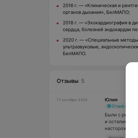
2016 г. — «Клиническая и рентг
органов дыхания», БелМАПО;
2018 г. — «Эхокардиография в д
сердца, болезней эндокардаи п
2020 г. — «Специальные методы
ультразвуковые, эндоскопические
БелМАПО.
Отзывы
5
Юлия
17 октября 2025
Отзыв подт
Были с ребёнк
и остались в 
настороженно 
Нордин, ул. С