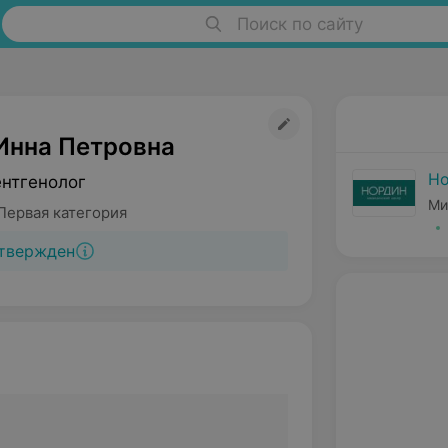
Поиск по сайту
Инна Петровна
Н
ентгенолог
Ми
Первая категория
твержден