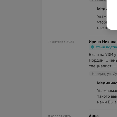
Медицинс
Уважаемая
чтобы мал
нас в гост
Ирина Никола
17 октября 2025
Отзыв подт
Была на УЗИ у
Нордин. Очень
специалист — 
Нордин, ул. С
Медицинс
Уважаемая
такого вы
нами Вы в
Анна
9 апреля 2025