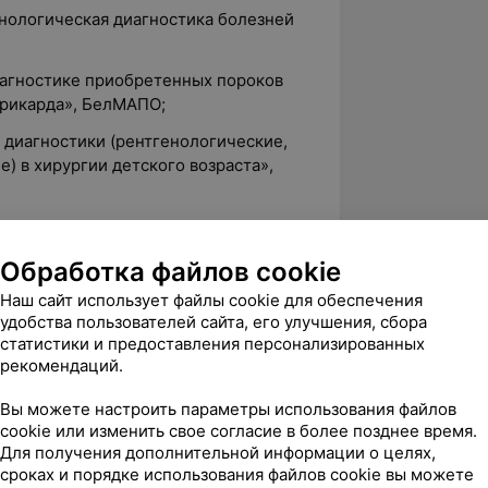
енологическая диагностика болезней
иагностике приобретенных пороков
ерикарда», БелМАПО;
 диагностики (рентгенологические,
) в хирургии детского возраста»,
Обработка файлов cookie
4.2
Нордин, ул. Сурганова, 47Б
Наш сайт использует файлы cookie для обеспечения
удобства пользователей сайта, его улучшения, сбора
статистики и предоставления персонализированных
рекомендаций.
вержден
Рекомендую
ом на УЗИ у Дубовик Инны Петровны — 
Вы можете настроить параметры использования файлов
полном восторге! Наш малыш обычно 
cookie или изменить свое согласие в более позднее время.
Для получения дополнительной информации о целях,
реагирует н...
сроках и порядке использования файлов cookie вы можете
урганова, 47Б