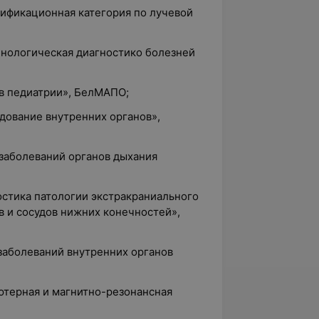
лификационная категория по лучевой
енологическая диагностико болезней
 в педиатрии», БелМАПО;
едование внутренних органов»,
 заболеваний органов дыхания
ностика патологии экстракраниального
в и сосудов нижних конечностей»,
 заболеваний внутренних органов
ютерная и магнитно-резонансная