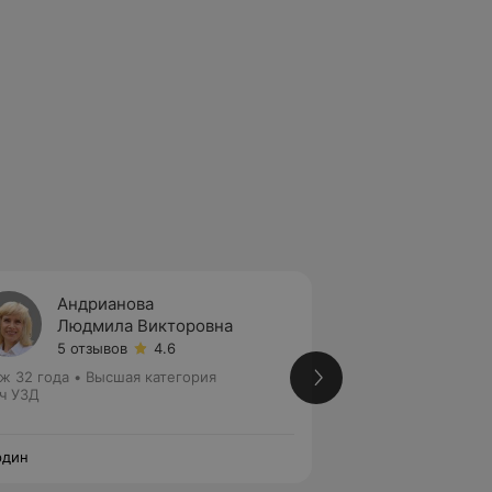
Андрианова
Анище
Людмила Викторовна
Алла 
5 отзывов
4.6
5 отзы
ж 32 года
•
Высшая категория
Стаж 44 года
•
Вы
ч УЗД
Врач УЗД • Врач ф
диагностики
рдин
Нордин