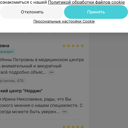
ознакомиться с нашей
Политикой обработки файлов cookie
кий центр "Нордин"
Отклонить
Принять
 Юлия, спасибо за отзыв! Нам важно, 
Персональные настройки Cookie
енькие пациенты чувствовали себя у 
ях спокойно и учились...
евна
вержден
 Инны Петровны в медицинском центре 
 внимательный и аккуратный 
всё подробно объяс...
урганова, 47Б
кий центр "Нордин"
 Ирина Николаевна, рады, что Вы 
сокого мнения о нашем специалисте. С 
сегда можете быть уверен...