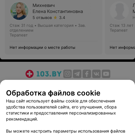
Михневич
Елена Константиновна
5 отзывов
3.4
Н
Стаж 31 год
•
Высшая категория
•
Зав.
Стаж 13 лет
отделением
Терапевт
Терапевт
Нет информации о месте работы
Нет информа
О проекте
Новости проекта
Размещение рекламы
Обработка файлов cookie
Медицинский маркетинг
Публичный договор
Пользовательское соглашение
Способы оплаты
Наш сайт использует файлы cookie для обеспечения
удобства пользователей сайта, его улучшения, сбора
Вакансии
Партнеры
статистики и предоставления персонализированных
Написать руководителю 103.by
рекомендаций.
Написать в поддержку
Вы можете настроить параметры использования файлов
Персональные настройки cookie