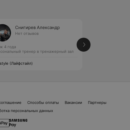
Снигирев Александр
Кукси
Нет отзывов
Нет от
ж 4 года
Стаж 4 года
сональный тренер в тренажерный зал
Персональный тре
estyle (Лайфстайл)
Lifestyle (Лайфстай
соглашение
Способы оплаты
Вакансии
Партнеры
ботка персональных данных