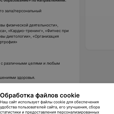
с образование» по направлениям:
го зала/персональный
вы физической деятельности»,
са», «Кардио-тренинг», «Фитнес при
овы диетологии», «Организация
ертрофия»
 с различными целями и любым
шениями здоровья.
сопровождение клиента (комфортное
сы).
Обработка файлов cookie
альная физическая подготовка для
Наш сайт использует файлы cookie для обеспечения
удобства пользователей сайта, его улучшения, сбора
статистики и предоставления персонализированных