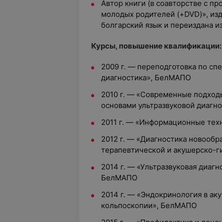
Автор книги (в соавторстве с п
молодых родителей (+DVD)», изд
болгарский язык и переиздана и
Курсы, повышение квалификации:
2009 г. — переподготовка по сп
диагностика», БелМАПО
2010 г. — «Современные подход
основами ультразвуковой диагн
2011 г. — «Информационные те
2012 г. — «Диагностика новооб
терапевтической и акушерско-г
2014 г. — «Ультразвуковая диагн
БелМАПО
2014 г. — «Эндокринология в ак
кольпоскопии», БелМАПО