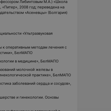
рофессором Либинтовым М.А.) «Школа
. «Питер», 2008 год; переведена на
здательством «Асеневцы» (Болгария)
ециальности «Ультразвуковая
ы к оперативным методам лечения с
остики», БелМАПО
хнологии в медицине», БелМАПО
разований молочной железы в
инекологической практике», БелМАПО
остика заболеваний сердца и сосудов»,
ушерстве и гинекологии. Основы