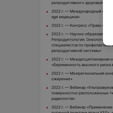
репродуктивного здоровья»
2022 г. — Международный конгре
age медицина»
2022 г. — Конгресс «Право на ж
2022 г. — Научно-образователь
Репродуктология. Онкология». 
специалистов по профилактике 
репродуктивной системы»
2022 г. — Междисциплинарная 
«Беременность высокого риска 
2022 г. — Межрегиональная кон
ожирение»
2022 г. — Вебинар «Ультразвуко
поверхностно расположенных тк
радиологов»
2022 г. — Вебинар «Применение
рутинной практике врача УЗД».