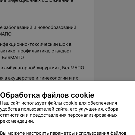
ение инфекционных осложнений в
ие заболеваний и новообразований
лМАПО
 инфекционно-токсический шок в
актике: профилактика, стандарт
», БелМАПО
и в амбулаторной хирургии», БелМАПО
я в акушерстве и гинекологии и их
овье. Оказание
. Основы УЗ-диагностики при
Обработка файлов cookie
ерстве и гинекологии», БелМАПО
Наш сайт использует файлы cookie для обеспечения
докринология в возрастном аспекте:
удобства пользователей сайта, его улучшения, сбора
ий научно-практический конгресс.
статистики и предоставления персонализированных
рекомендаций.
а, Минздрава России, г. Москва
оконференция «Эндокринные аспекты
Вы можете настроить параметры использования файлов