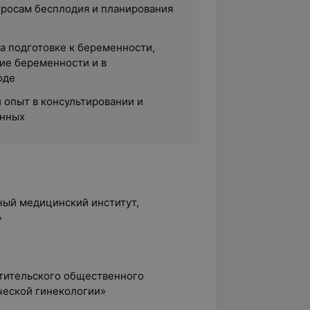
просам бесплодия и планирования
а подготовке к беременности,
ие беременности и в
оде
 опыт в консультировании и
нных
ный медицинский институт,
»
тительского общественного
ческой гинекологии»