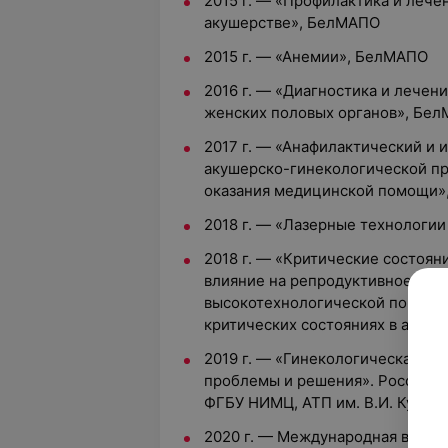
2015 г. — «Профилактика и леч
акушерстве», БелМАПО
2015 г. — «Анемии», БелМАПО
2016 г. — «Диагностика и лечен
женских половых органов», Бе
2017 г. — «Анафилактический и
акушерско-гинекологической пр
оказания медицинской помощи
2018 г. — «Лазерные технологи
2018 г. — «Критические состояни
влияние на репродуктивное здор
высокотехнологической помощи
критических состояниях в акуш
2019 г. — «Гинекологическая эн
проблемы и решения». Российск
ФГБУ НИМЦ, АТП им. В.И. Кулаков
2020 г. — Международная виде