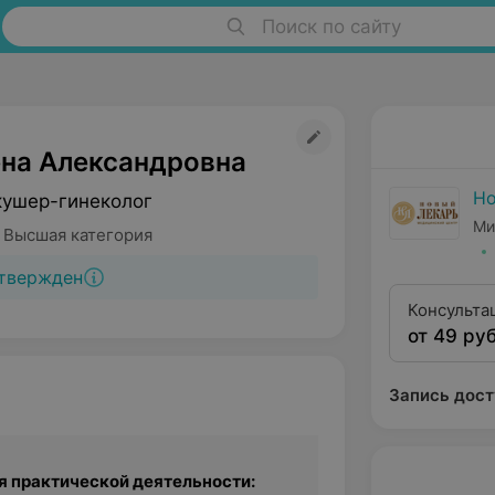
Поиск по сайту
ена Александровна
Но
кушер-гинеколог
Ми
 Высшая категория
твержден
Консульта
от 49 руб
высшей кв
Запись дост
 практической деятельности: