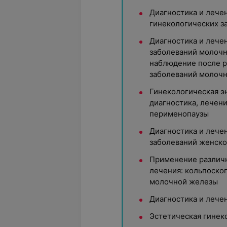
Диагностика и лече
гинекологических з
Диагностика и лече
заболеваний молочн
наблюдение после р
заболеваний молоч
Гинекологическая э
диагностика, лечен
перименопаузы
Диагностика и лече
заболеваний женско
Применение различн
лечения: кольпоскоп
молочной железы
Диагностика и лече
Эстетическая гинек