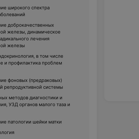
ние широкого спектра
аболеваний
ние доброкачественных
ой железы, динамическое
адикального лечения
ной железы
ндокринология, в том числе
ие и профилактика проблем
ние фоновых (предраковых)
й репродуктивной системы
ых методов диагностики и
ия, УЗД органов малого таза и
ние патологии шейки матки
ология