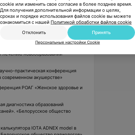
cookie или изменить свое согласие в более позднее время.
Для получения дополнительной информации о целях,
сс «Эстетическая гинекология и anti-
сроках и порядке использования файлов cookie вы можете
ознакомиться с нашей
Политикой обработки файлов cookie
изнь»
Отклонить
Принять
ный проект «РОСОРС: Гинекология.
Персональные настройки Cookie
ООО «Российское общество
и лечению новообразований
научно-практическая конференция
в современном акушерстве»
ференция РОАГ «Женское здоровье и
вая диагностика образований
аней». «Белорусское общество
 калькулятора IOTA ADNEX model в
 «Белорусское общество радиологов»