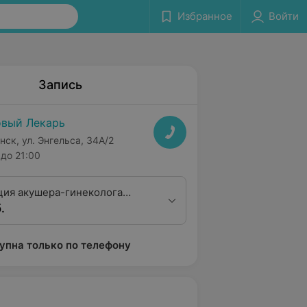
Избранное
Войти
Запись
вый Лекарь
нск, ул. Энгельса, 34А/2
до 21:00
ция акушера-гинеколога
.
алификационной категории
упна только по телефону