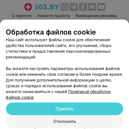
О проекте
Новости проекта
Размещение рекламы
Медицинский маркетинг
Публичный договор
Обработка файлов cookie
Пользовательское соглашение
Способы оплаты
Наш сайт использует файлы cookie для обеспечения
Вакансии
Партнеры
удобства пользователей сайта, его улучшения, сбора
Написать руководителю 103.by
статистики и предоставления персонализированных
Написать в поддержку
рекомендаций.
Персональные настройки cookie
Вы можете настроить параметры использования файлов
Обработка персональных данных
cookie или изменить свое согласие в более позднее время.
Для получения дополнительной информации о целях,
сроках и порядке использования файлов cookie вы
можете ознакомиться с нашей
Политикой обработки
файлов cookie
Принять
© 2026 ООО «Артокс Лаб», УНП 191700409
| 220012, Республика Беларусь,
г. Минск, улица Толбухина, 2, пом. 16 | help@103.by
Отклонить
Служба поддержки
+375 291212755