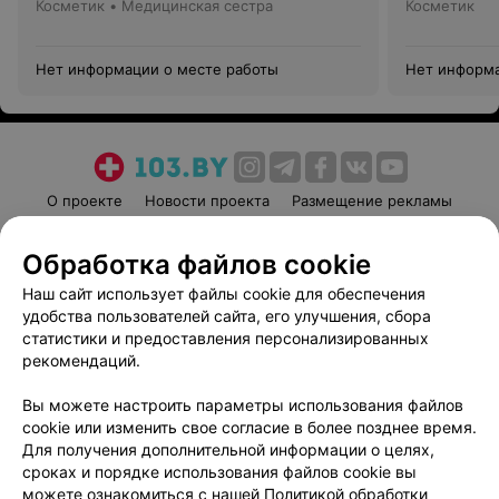
Косметик • Медицинская сестра
Косметик
Нет информации о месте работы
Нет информа
О проекте
Новости проекта
Размещение рекламы
Медицинский маркетинг
Публичный договор
Обработка файлов cookie
Пользовательское соглашение
Способы оплаты
Наш сайт использует файлы cookie для обеспечения
Вакансии
Партнеры
удобства пользователей сайта, его улучшения, сбора
Написать руководителю 103.by
статистики и предоставления персонализированных
Написать в поддержку
рекомендаций.
Персональные настройки cookie
Вы можете настроить параметры использования файлов
Обработка персональных данных
cookie или изменить свое согласие в более позднее время.
Для получения дополнительной информации о целях,
сроках и порядке использования файлов cookie вы
можете ознакомиться с нашей
Политикой обработки