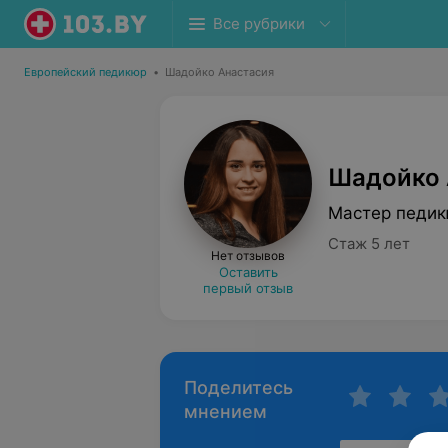
Все рубрики
Европейский педикюр
•
Шадойко Анастасия
Шадойко 
Мастер педи
Стаж 5 лет
Нет отзывов
Оставить
первый отзыв
Поделитесь
мнением