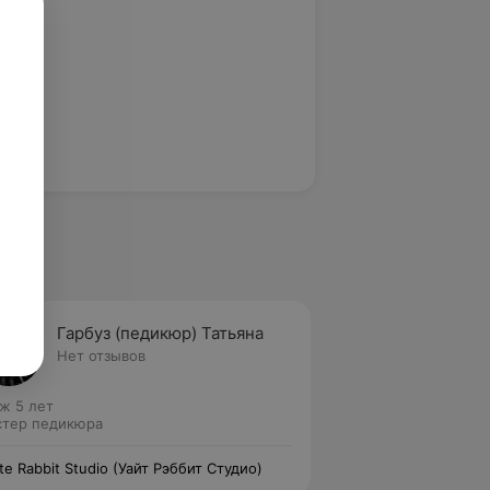
Гарбуз (педикюр) Татьяна
Нет отзывов
ж 5 лет
тер педикюра
te Rabbit Studio (Уайт Рэббит Студио)