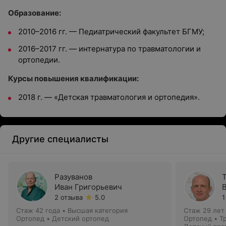
Образование:
2010–2016 гг. — Педиатрический факультет БГМУ;
2016–2017 гг. — интернатура по травматологии и
ортопедии.
Курсы повышения квалификации:
2018 г. — «Детская травматология и ортопедия».
Другие специалисты
Разуванов
Иван Григорьевич
2 отзыва
5.0
1
Стаж 42 года
•
Высшая категория
Стаж 29 лет
Ортопед • Детский ортопед
Ортопед • Т