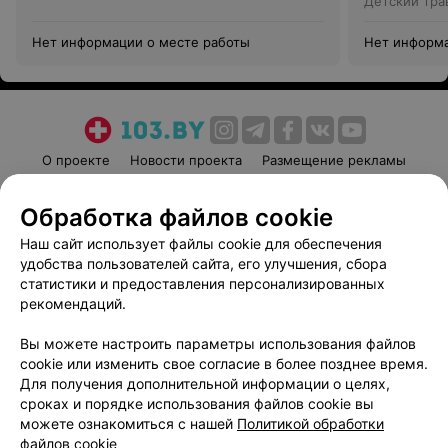
Детский тра
Нет информации о месте работы
Нет информа
О проекте
Новости проекта
Размещение рекламы
Медицинский маркетинг
Публичный договор
Обработка файлов cookie
Пользовательское соглашение
Способы оплаты
Наш сайт использует файлы cookie для обеспечения
Вакансии
Партнеры
удобства пользователей сайта, его улучшения, сбора
Написать руководителю 103.by
статистики и предоставления персонализированных
Написать в поддержку
рекомендаций.
Персональные настройки cookie
Вы можете настроить параметры использования файлов
Обработка персональных данных
cookie или изменить свое согласие в более позднее время.
Для получения дополнительной информации о целях,
сроках и порядке использования файлов cookie вы
можете ознакомиться с нашей
Политикой обработки
файлов cookie