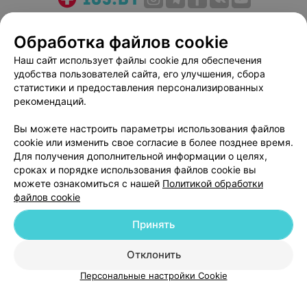
О проекте
Новости проекта
Размещение рекламы
Обработка файлов cookie
Медицинский маркетинг
Публичный договор
Пользовательское соглашение
Способы оплаты
Наш сайт использует файлы cookie для обеспечения
удобства пользователей сайта, его улучшения, сбора
Вакансии
Партнеры
статистики и предоставления персонализированных
Написать руководителю 103.by
рекомендаций.
Написать в поддержку
Вы можете настроить параметры использования файлов
Персональные настройки cookie
cookie или изменить свое согласие в более позднее время.
Обработка персональных данных
Для получения дополнительной информации о целях,
сроках и порядке использования файлов cookie вы
можете ознакомиться с нашей
Политикой обработки
файлов cookie
Принять
© 2026 ООО «Артокс Лаб», УНП 191700409
| 220012, Республика Беларусь,
Отклонить
г. Минск, улица Толбухина, 2, пом. 16 | help@103.by
Персональные настройки Cookie
Служба поддержки
+375 291212755