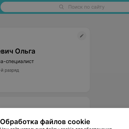
Поиск по сайту
вич Ольга
па-специалист
-й разряд
ж, БГУФК (оздоровитиельный
Обработка файлов cookie
овья Светланы Белой (программа СПА-