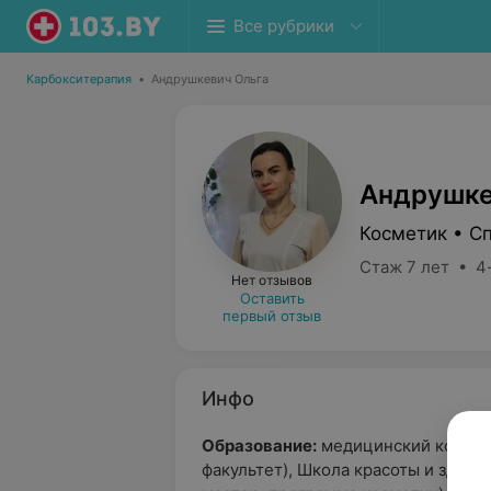
Все рубрики
Карбокситерапия
•
Андрушкевич Ольга
Андрушке
Косметик • С
Стаж 7 лет • 4
Нет отзывов
Оставить
первый отзыв
Инфо
Образование:
медицинский коллед
факультет), Школа красоты и здор