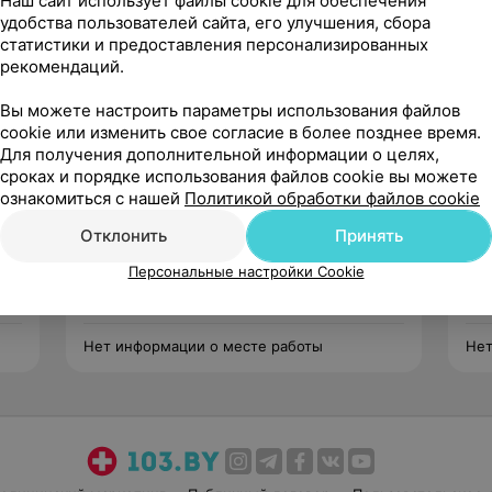
Наш сайт использует файлы cookie для обеспечения
удобства пользователей сайта, его улучшения, сбора
статистики и предоставления персонализированных
рекомендаций.
Вы можете настроить параметры использования файлов
cookie или изменить свое согласие в более позднее время.
Для получения дополнительной информации о целях,
сроках и порядке использования файлов cookie вы можете
Романовская Наталья
ознакомиться с нашей
Политикой обработки файлов cookie
Нет отзывов
Отклонить
Принять
Стаж 11 лет
•
5-й разряд
Ста
Персональные настройки Cookie
Косметик
Кос
Нет информации о месте работы
Нет