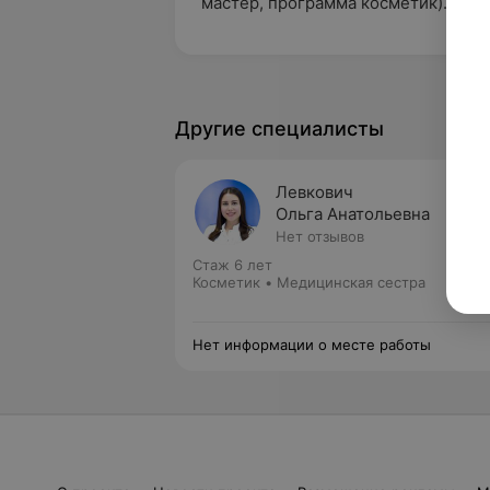
мастер, программа косметик).
Другие специалисты
Левкович
Ольга Анатольевна
Нет отзывов
Стаж 6 лет
Косметик • Медицинская сестра
Нет информации о месте работы