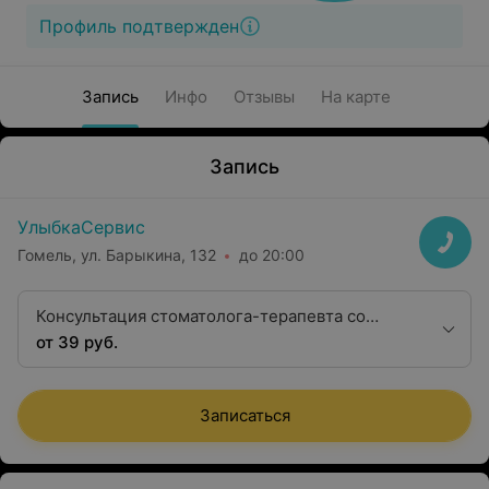
Профиль подтвержден
Запись
Инфо
Отзывы
На карте
Запись
УлыбкаСервис
Гомель, ул. Барыкина, 132
до 20:00
Консультация стоматолога-терапевта со
снимком и выдачей консультативного
от 39 руб.
заключения
Записаться