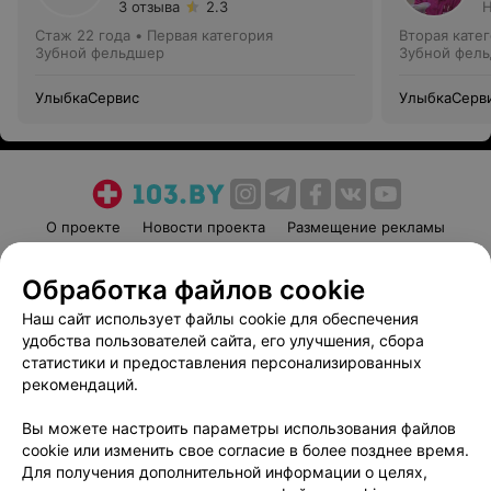
3 отзыва
2.3
Н
Стаж 22 года
•
Первая категория
Вторая кате
Зубной фельдшер
Зубной фел
УлыбкаСервис
УлыбкаСерв
О проекте
Новости проекта
Размещение рекламы
Медицинский маркетинг
Публичный договор
Обработка файлов cookie
Пользовательское соглашение
Способы оплаты
Наш сайт использует файлы cookie для обеспечения
Вакансии
Партнеры
удобства пользователей сайта, его улучшения, сбора
Написать руководителю 103.by
статистики и предоставления персонализированных
Написать в поддержку
рекомендаций.
Персональные настройки cookie
Вы можете настроить параметры использования файлов
Обработка персональных данных
cookie или изменить свое согласие в более позднее время.
Для получения дополнительной информации о целях,