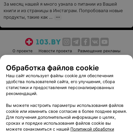
За месяц нашей я много узнала о питании из Вашей 
книги и из страницы в Инстаграм. Попробовала новые 
продукты, такие как ...
О проекте
Новости проекта
Размещение рекламы
Медицинский маркетинг
Публичный договор
Обработка файлов cookie
Пользовательское соглашение
Способы оплаты
Наш сайт использует файлы cookie для обеспечения
Вакансии
Партнеры
удобства пользователей сайта, его улучшения, сбора
Написать руководителю 103.by
статистики и предоставления персонализированных
Написать в поддержку
рекомендаций.
Персональные настройки cookie
Вы можете настроить параметры использования файлов
Обработка персональных данных
cookie или изменить свое согласие в более позднее время.
Для получения дополнительной информации о целях,
сроках и порядке использования файлов cookie вы
можете ознакомиться с нашей
Политикой обработки