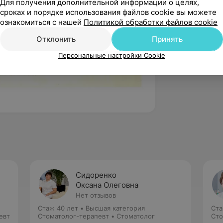
Для получения дополнительной информации о целях,
сроках и порядке использования файлов cookie вы можете
ознакомиться с нашей
Политикой обработки файлов cookie
Отклонить
Принять
Персональные настройки Cookie
Сидоренко
Оксана Олеговна
Нет отзывов
Стаж 40 лет
•
Высшая категория
Ста
евт
Стоматолог-терапевт • Стоматолог
Сто