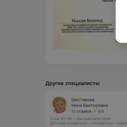
Другие специалисты
Шестакова
Нина Викторовна
12 отзывов
5.0
Стаж 40 лет
•
Высшая категория
Детский стоматолог • Стоматолог-терап