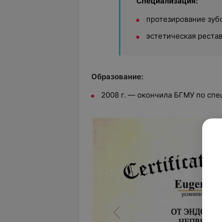
Специализация:
протезирование зубо
эстетическая рестав
Образование:
2008 г. — окончила БГМУ по спе