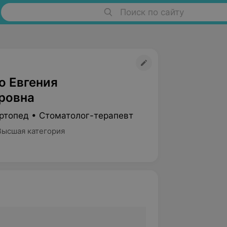
Поиск по сайту
о Евгения
ровна
ртопед • Стоматолог-терапевт
Высшая категория