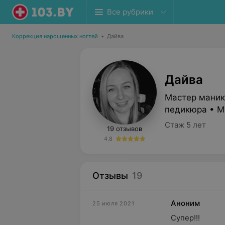
Все рубрики
Коррекция нарощенных ногтей
•
Дайва
Дайва
Мастер маник
педикюра • М
Стаж 5 лет
19 отзывов
4.8
Отзывы
19
Аноним
25 июля 2021
Супер!!!