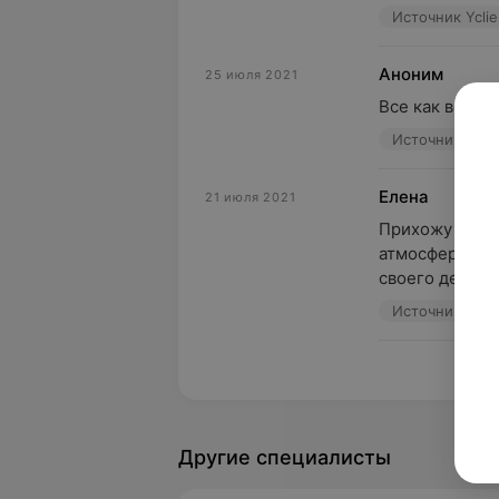
Источник Yclie
Аноним
25 июля 2021
Все как всегд
Источник Yclie
Елена
21 июля 2021
Прихожу не в п
атмосфера, но
своего дела, п
Источник Yclie
Пока
Другие специалисты